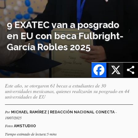
9 EXATEC van a posgrado
en EU con beca Fulbright-
García Robles 2025
Facebook
X
Este año, se otorgaron 61 becas a estudiantes de 30
universidades mexicanas, quienes realizarán su posgrado en 44
universidades de EU
Por
-
MICHAEL RAMÍREZ | REDACCIÓN NACIONAL CONECTA
18/07/2025
Fotos
AMSTUDIIO
Tiempo estimado de lectura:5 mins