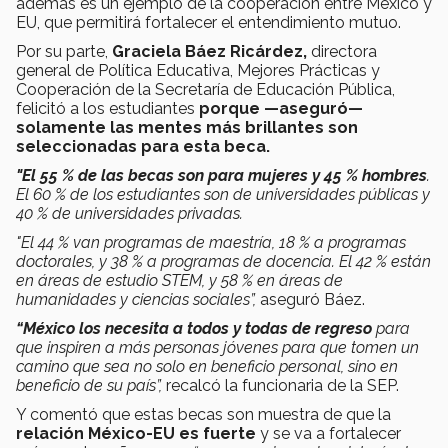
además es un ejemplo de la cooperación entre México y
EU, que permitirá fortalecer el entendimiento mutuo.
Por su parte,
Graciela Báez Ricárdez,
directora
general de Política Educativa, Mejores Prácticas y
Cooperación de la Secretaría de Educación Pública,
felicitó a los estudiantes
porque —aseguró—
solamente las mentes más brillantes son
seleccionadas para esta beca.
"El 55 % de las becas son para mujeres y 45 % hombres
.
El 60 % de los estudiantes son de universidades públicas y
40 % de universidades privadas.
"El 44 % van programas de maestría, 18 % a programas
doctorales, y 38 % a programas de docencia. El 42 % están
en áreas de estudio STEM, y 58 % en áreas de
humanidades y ciencias sociales”,
aseguró Báez.
“México los necesita a todos y todas de regreso
para
que inspiren a más personas jóvenes para que tomen un
camino que sea no solo en beneficio personal, sino en
beneficio de su país”,
recalcó la funcionaria de la SEP.
Y comentó que estas becas son muestra de que la
relación México-EU es fuerte
y se va a fortalecer