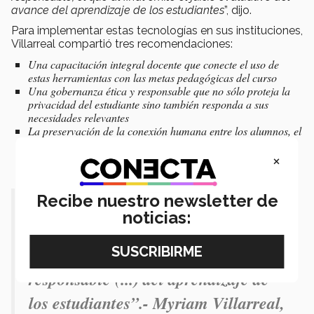
avance del aprendizaje de los estudiantes
”, dijo.
Para implementar estas tecnologías en sus instituciones,
Villarreal compartió tres recomendaciones:
Una capacitación integral docente que conecte el uso de
estas herramientas con las metas pedagógicas del curso
Una gobernanza ética y responsable que no sólo proteja la
privacidad del estudiante sino también responda a sus
necesidades relevantes
La preservación de la conexión humana entre los alumnos, el
docente, y sus compañeros
×
Recibe nuestro newsletter de
"Muchas de estas tecnologías
noticias:
pueden dar retroalimentación a los
estudiantes pero es el docente el
responsable (...) del aprendizaje de
los estudiantes”.- Myriam Villarreal,