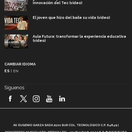
Innovación del Tec (video)
El joven que hizo del baile su vida (video)
Aula Futura: transformar la experiencia educativa
(video)
Más que un festival cultural: así es la magia de
VIBRART 2026 (video)
CAMBIAR IDIOMA
ES
|
EN
Javier Guzmán: investigación con impacto social
(video)
Síguenos
¡México, en el top del mundial de robótica FIRST
2026! (video)
Vida Tec: Pasión, disciplina y básquetbol, con Gael
Adame (video)
A
AV. EUGENIO GARZA SADA 2501 SUR COL. TECNOLÓGICO C.P. 64849 |
L
¿Cómo es el Modelo Educativo Tec? (video)