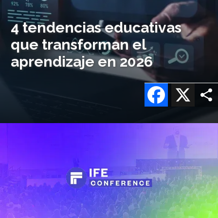
4 tendencias educativas
que transforman el
aprendizaje en 2026
Facebook
X
Imagen
o
logo