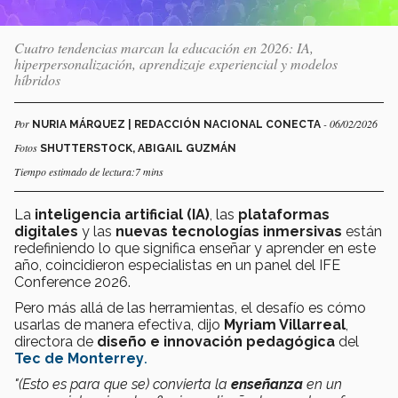
Cuatro tendencias marcan la educación en 2026: IA,
hiperpersonalización, aprendizaje experiencial y modelos
híbridos
Por
- 06/02/2026
NURIA MÁRQUEZ | REDACCIÓN NACIONAL CONECTA
Fotos
SHUTTERSTOCK, ABIGAIL GUZMÁN
Tiempo estimado de lectura:7 mins
La
inteligencia artificial (IA)
, las
plataformas
digitales
y las
nuevas tecnologías inmersivas
están
redefiniendo lo que significa enseñar y aprender en este
año, coincidieron especialistas en un panel del IFE
Conference 2026.
Pero más allá de las herramientas, el desafío es cómo
usarlas de manera efectiva, dijo
Myriam Villarreal
,
directora de
diseño e innovación pedagógica
del
Tec de Monterrey
.
"(Esto es para que se) convierta la
enseñanza
en un