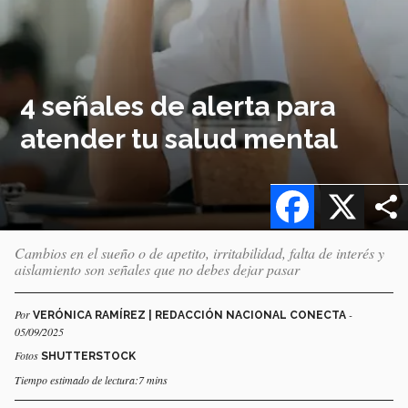
4 señales de alerta para
atender tu salud mental
Facebook
X
Cambios en el sueño o de apetito, irritabilidad, falta de interés y
aislamiento son señales que no debes dejar pasar
Por
-
VERÓNICA RAMÍREZ | REDACCIÓN NACIONAL CONECTA
05/09/2025
Fotos
SHUTTERSTOCK
Tiempo estimado de lectura:7 mins