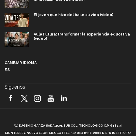
El joven que hizo del baile su vida (video)
Aula Futura: transformar la experiencia educativa
(video)
Más que un festival cultural: así es la magia de
VIBRART 2026 (video)
CAMBIAR IDIOMA
ES
Javier Guzmán: investigación con impacto social
(video)
Síguenos
¡México, en el top del mundial de robótica FIRST
2026! (video)
Vida Tec: Pasión, disciplina y básquetbol, con Gael
Adame (video)
A
AV. EUGENIO GARZA SADA 2501 SUR COL. TECNOLÓGICO C.P. 64849 |
L
¿Cómo es el Modelo Educativo Tec? (video)
MONTERREY, NUEVO LEÓN, MÉXICO | TEL. +52 (81) 8358-2000 D.R.© INSTITUTO