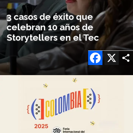
3 casos de éxito que
celebran 10 años de
Storytellers en el Tec
Facebook
X
Imagen
o
logo