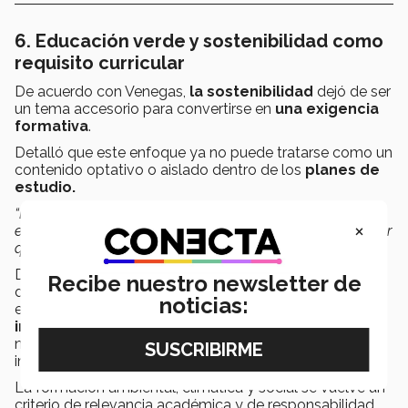
6. Educación verde y sostenibilidad como
requisito curricular
De acuerdo con Venegas,
la sostenibilidad
dejó de ser
un tema accesorio para convertirse en
una
exigencia
formativa
.
Detalló que este enfoque ya no puede tratarse como un
contenido optativo o aislado dentro de los
planes de
estudio.
“Es importantísimo que se incluya en el
currículum
y que
×
el alumno vea claramente qué clases está tomando y por
qué”.
Desde el
Higher Education Policy I
nstitute se ha
Recibe nuestro newsletter de
documentado que las nuevas generaciones de
noticias:
estudiantes
esperan que las universidades
integren la sostenibilidad de manera transversal
,
no solo como iniciativas paralelas o discursos
institucionales.
La formación ambiental, climática y social se vuelve un
criterio de relevancia académica y de responsabilidad