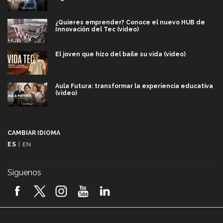
¿Quieres emprender? Conoce el nuevo HUB de
Innovación del Tec (video)
El joven que hizo del baile su vida (video)
Aula Futura: transformar la experiencia educativa
(video)
Más que un festival cultural: así es la magia de
VIBRART 2026 (video)
CAMBIAR IDIOMA
ES
|
EN
Javier Guzmán: investigación con impacto social
(video)
Síguenos
¡México, en el top del mundial de robótica FIRST
2026! (video)
Vida Tec: Pasión, disciplina y básquetbol, con Gael
Adame (video)