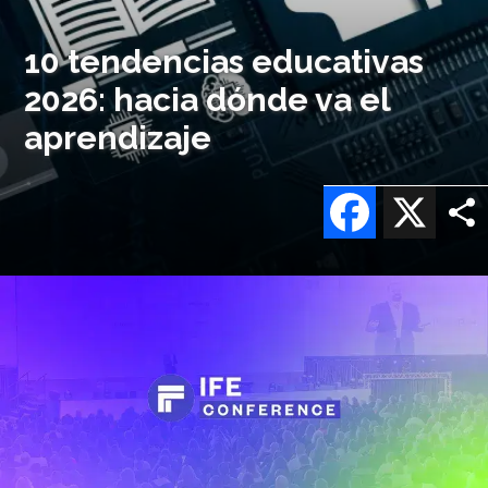
10 tendencias educativas
2026: hacia dónde va el
aprendizaje
Facebook
X
Imagen
o
logo