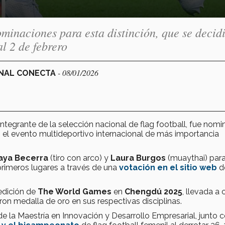
minaciones para esta distinción, que se decidi
l 2 de febrero
- 08/01/2026
ONAL CONECTA
integrante de la selección nacional de flag football, fue nomi
, el evento multideportivo internacional de más importancia
aya Becerra
(tiro con arco) y
Laura Burgos
(muaythai) par
rimeros lugares a través de una
votación en el sitio web
d
edición de
The World Games
en
Chengdú 2025
, llevada a
ron medalla de oro en sus respectivas disciplinas.
de la Maestría en Innovación y Desarrollo Empresarial, junto 