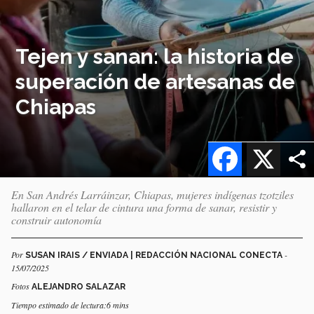
Tejen y sanan: la historia de
superación de artesanas de
Chiapas
Facebook
X
En San Andrés Larráinzar, Chiapas, mujeres indígenas tzotziles
hallaron en el telar de cintura una forma de sanar, resistir y
construir autonomía
Por
-
SUSAN IRAIS / ENVIADA | REDACCIÓN NACIONAL CONECTA
15/07/2025
Fotos
ALEJANDRO SALAZAR
Tiempo estimado de lectura:6 mins