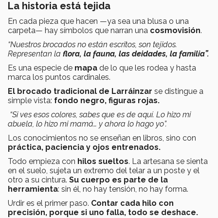
La historia está tejida
En cada pieza que hacen —ya sea una blusa o una
carpeta— hay símbolos que narran una
cosmovisión
.
“Nuestros brocados no están escritos, son tejidos.
Representan la
flora, la fauna, las deidades, la familia”.
Es una especie de
mapa
de lo que les rodea y hasta
marca los puntos cardinales.
El brocado tradicional de Larráinzar
se distingue a
simple vista:
fondo negro, figuras rojas.
“Si ves esos colores, sabes que es de aquí. Lo hizo mi
abuela, lo hizo mi mamá… y ahora lo hago yo”.
Los conocimientos no se enseñan en libros, sino con
práctica, paciencia y ojos entrenados.
Todo empieza con
hilos sueltos
. La artesana se sienta
en el suelo, sujeta un extremo del telar a un poste y el
otro a su cintura.
Su cuerpo es parte de la
herramienta
: sin él, no hay tensión, no hay forma.
Urdir es el primer paso.
Contar cada hilo con
precisión, porque si uno falla, todo se deshace.