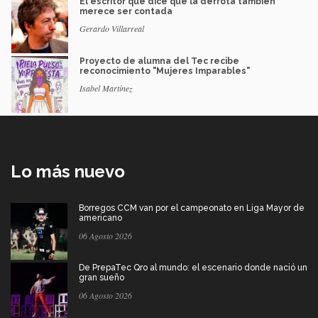
El escritor que dice que la derrota también
merece ser contada
Gerardo Villarreal
Proyecto de alumna del Tec recibe
reconocimiento "Mujeres Imparables"
Isabel Martínez
Lo más nuevo
Borregos CCM van por el campeonato en Liga Mayor de
americano
06 Agosto 2026
De PrepaTec Qro al mundo: el escenario donde nació un
gran sueño
06 Agosto 2026