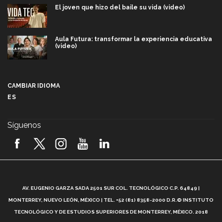
El joven que hizo del baile su vida (video)
Aula Futura: transformar la experiencia educativa
(video)
Más que un festival cultural: así es la magia de
VIBRART 2026 (video)
CAMBIAR IDIOMA
ES
Javier Guzmán: investigación con impacto social
(video)
Síguenos
¡México, en el top del mundial de robótica FIRST
2026! (video)
Vida Tec: Pasión, disciplina y básquetbol, con Gael
Adame (video)
A
AV. EUGENIO GARZA SADA 2501 SUR COL. TECNOLÓGICO C.P. 64849 |
L
¿Cómo es el Modelo Educativo Tec? (video)
MONTERREY, NUEVO LEÓN, MÉXICO | TEL. +52 (81) 8358-2000 D.R.© INSTITUTO
TECNOLÓGICO Y DE ESTUDIOS SUPERIORES DE MONTERREY, MÉXICO. 2018