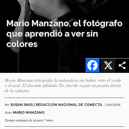
Mario Manzano, el fotógrafo
que aprendió a ver sin
colores
Facebook
X
Mario Manzano fotografía la naturaleza sin haber visto el verde
o el azul. El docente jubilado Tec decide seguir su pasión detrás
de la cámara
Por
- 12/01/2026
SUSAN IRAIS | REDACCIÓN NACIONAL DE CONECTA
Fotos
MARIO MANZANO
Tiempo estimado de lectura:7 mins