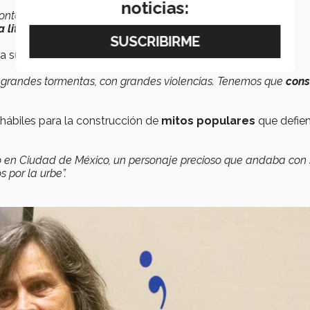
noticias:
 contar escenas en las habitaciones, en las cocinas, en las
a literatura y no te lo da el reportaje”.
a suelta a la
fantasía, a la magia, a lo mitológico.
 grandes tormentas, con grandes violencias. Tenemos que
cons
 hábiles para la construcción de
mitos populares
que defie
rrio en Ciudad de México, un personaje precioso que andaba con
por la urbe”.