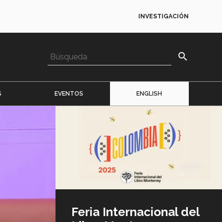
INVESTIGACIÓN
search
S
EVENTOS
ENGLISH
Imagen
o
logo
Feria Internacional del