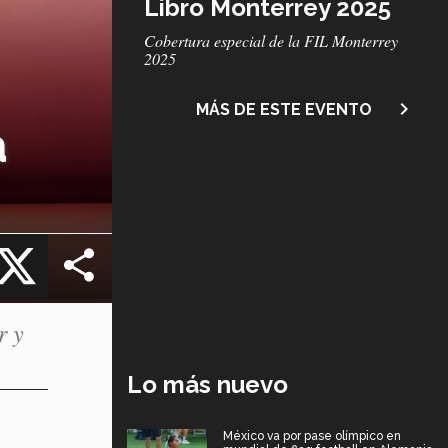
Libro Monterrey 2025
Subtítulo
Cobertura especial de la FIL Monterrey
2025
navigate_next
MÁS DE ESTE EVENTO
a
cebook
X
r y
Lo más nuevo
México va por pase olímpico en