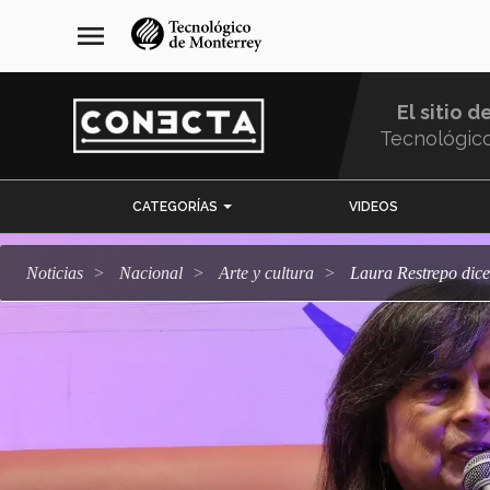
Pasar
navegación
menu
al
principal
contenido
principal
El sitio d
Tecnológic
Menu
CATEGORÍAS
VIDEOS
Comunidad
Noticias
Nacional
arte y cultura
Laura Restrepo dice