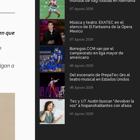
mundial de flag football en Alemania
07 Agosto 2026
Música y teatro: EXATEC en el
elenco de El Fantasma de la Ópera
Mexico
en que
07 Agosto 2026
e
Borregos CCM van por el
campeonato en liga mayor de
americano
algan a
06 Agosto 2026
Del escenario de PrepaTec Qro al
teatro musical en Estados Unidos
06 Agosto 2026
Tec y UT Austin buscan "devolver la
voz" a hispanohablantes con afasia
05 Agosto 2026