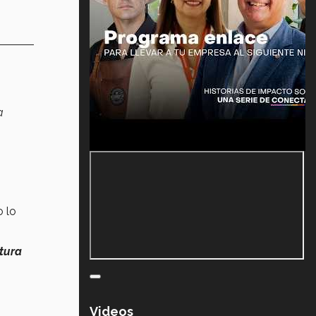
a
o lo
atura
Videos