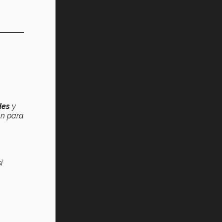
des
y
én para
i