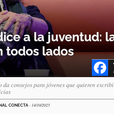
ice a la juventud: l
n todos lados
Fa
 da consejos para jóvenes que quieren escribi
icias
- 14/10/2025
ONAL CONECTA