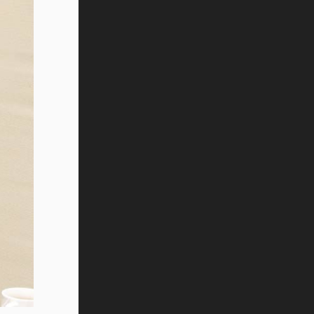
Vida Tec: Pasión, disciplina y
básquetbol, con Gael Adame
(video)
¿Cómo es el Modelo Educativo
Tec? (video)
Vida Tec: Feminismo e Inteligencia
Artificial, Paola Ricaurte (video)