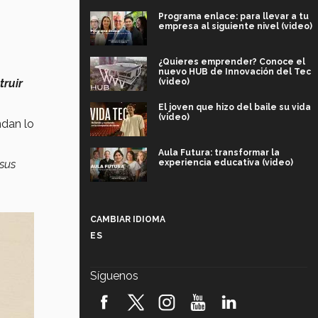
Programa enlace: para llevar a tu
empresa al siguiente nivel (video)
¿Quieres emprender? Conoce el
nuevo HUB de Innovación del Tec
(video)
truir
El joven que hizo del baile su vida
(video)
ndan lo
Aula Futura: transformar la
experiencia educativa (video)
 sus
Más que un festival cultural: así es
la magia de VIBRART 2026 (video)
CAMBIAR IDIOMA
ES
Javier Guzmán: investigación con
impacto social (video)
Síguenos
¡México, en el top del mundial de
robótica FIRST 2026! (video)