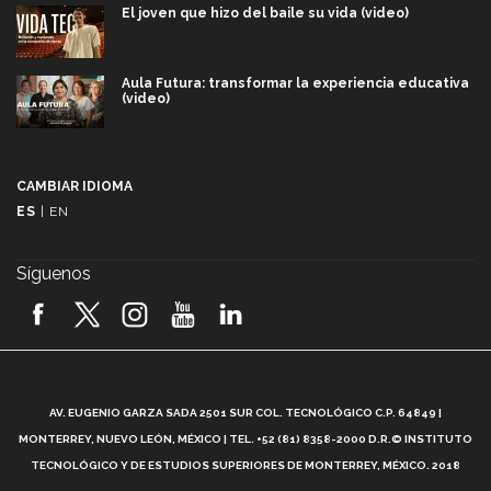
El joven que hizo del baile su vida (video)
Aula Futura: transformar la experiencia educativa
(video)
Más que un festival cultural: así es la magia de
VIBRART 2026 (video)
CAMBIAR IDIOMA
ES
|
EN
Javier Guzmán: investigación con impacto social
(video)
Síguenos
¡México, en el top del mundial de robótica FIRST
2026! (video)
Vida Tec: Pasión, disciplina y básquetbol, con Gael
Adame (video)
A
AV. EUGENIO GARZA SADA 2501 SUR COL. TECNOLÓGICO C.P. 64849 |
L
¿Cómo es el Modelo Educativo Tec? (video)
MONTERREY, NUEVO LEÓN, MÉXICO | TEL. +52 (81) 8358-2000 D.R.© INSTITUTO
TECNOLÓGICO Y DE ESTUDIOS SUPERIORES DE MONTERREY, MÉXICO. 2018