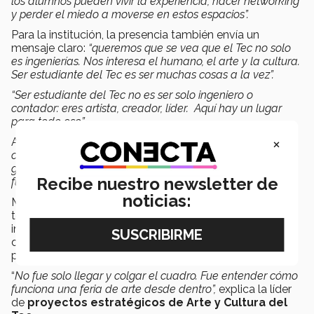
los alumnos pueden vivir la experiencia, hacer networking
y perder el miedo a moverse en estos espacios”.
Para la institución, la presencia también envía un
mensaje claro:
“queremos que se vea que el Tec no solo
es ingenierías. Nos interesa el humano, el arte y la cultura.
Ser estudiante del Tec es ser muchas cosas a la vez”.
“Ser estudiante del Tec no es ser solo ingeniero o
contador: eres artista, creador, líder. Aquí hay un lugar
para todo eso”.
×
Además, las y los alumnos
“ya están hablando de
comisiones, de cómo vender, de cómo moverse. De este
grupo va a salir una red de apoyo muy fuerte para el
Recibe nuestro newsletter de
futuro”.
noticias:
Más allá de exhibir sus obras, los estudiantes vivieron
todo el proceso que implica participar en una feria
internacional: embalaje, envío, curaduría, montaje,
diálogo con otros artistas y contacto directo con el
público.
“
No fue solo llegar y colgar el cuadro. Fue entender cómo
funciona una feria de arte desde dentro”,
explica la líder
de
proyectos estratégicos de Arte y Cultura del