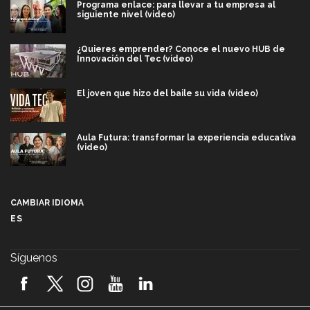
Programa enlace: para llevar a tu empresa al
siguiente nivel (video)
¿Quieres emprender? Conoce el nuevo HUB de
Innovación del Tec (video)
El joven que hizo del baile su vida (video)
Aula Futura: transformar la experiencia educativa
(video)
Más que un festival cultural: así es la magia de
VIBRART 2026 (video)
CAMBIAR IDIOMA
ES
Javier Guzmán: investigación con impacto social
(video)
Síguenos
¡México, en el top del mundial de robótica FIRST
2026! (video)