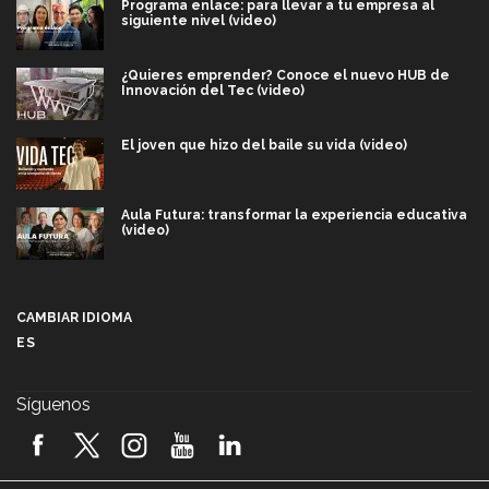
Programa enlace: para llevar a tu empresa al
siguiente nivel (video)
¿Quieres emprender? Conoce el nuevo HUB de
Innovación del Tec (video)
El joven que hizo del baile su vida (video)
Aula Futura: transformar la experiencia educativa
(video)
Más que un festival cultural: así es la magia de
VIBRART 2026 (video)
CAMBIAR IDIOMA
ES
Javier Guzmán: investigación con impacto social
(video)
Síguenos
¡México, en el top del mundial de robótica FIRST
2026! (video)