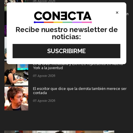
06 Agosto 2026
×
De PrepaTec Qro al mundo: el escenario donde nació un
gran sueño
06 Agosto 2026
Recibe nuestro newsletter de
noticias:
Tec y UT Austin buscan "devolver la voz" a
hispanohablantes con afasia
05 Agosto 2026
En la ONU: mexicana y EXATEC representó en Nueva
York a la juventud
05 Agosto 2026
El escritor que dice que la derrota también merece ser
contada
05 Agosto 2026