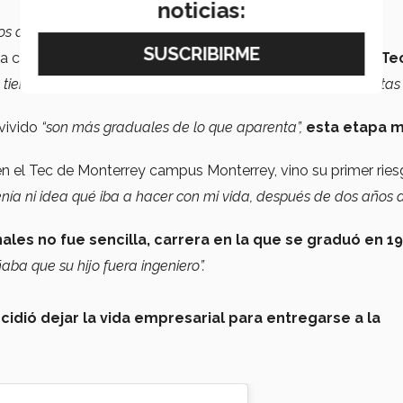
noticias:
ocos amigos, muy
calladito
, muy estudioso”.
 a casa de su abuela en Chihuahua para estudiar en
PrepaTe
y tierna y me cuidaba, pero yo ya tenía amigos, me iba a fiestas 
vivido
“son más graduales de lo que aparenta”,
esta etapa 
en el Tec de Monterrey campus Monterrey, vino su primer rie
nía ni idea qué iba a hacer con mi vida, después de dos años d
les no fue sencilla, carrera en la que se graduó en 19
a que su hijo fuera ingeniero”.
cidió dejar la vida empresarial para entregarse a la