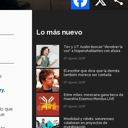
Lo más nuevo
Tec y UT Austin buscan "devolver la
voz" a hispanohablantes con afasia
05 Agosto 2026
El escritor que dice que la derrota
también merece ser contada
e
05 Agosto 2026
ey
,
Entre miles: mexicana gana beca de
maestría Erasmus Mundus LIVE
05 Agosto 2026
do que
ue
Movilidad y robots: sonorenses
colaboran en proyectos de
investigación