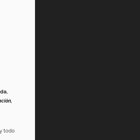
ida.
ación,
y todo