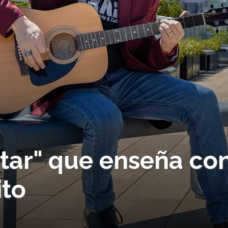
star" que enseña co
ito