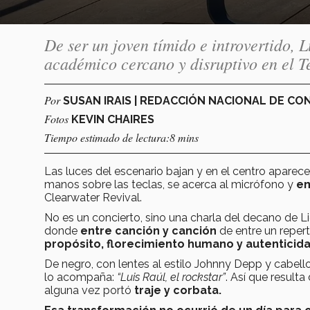
De ser un joven tímido e introvertido,
académico cercano y disruptivo en el 
Por
SUSAN IRAIS | REDACCIÓN NACIONAL DE C
Fotos
KEVIN CHAIRES
Tiempo estimado de lectura:8 mins
Las luces del escenario bajan y en el centro aparec
manos sobre las teclas, se acerca al micrófono y
em
Clearwater Revival.
No es un concierto, sino una charla del decano de L
donde
entre canción y canción
de entre un reper
propósito,
florecimiento humano y autenticida
De negro, con lentes al estilo Johnny Depp y cabello
lo acompaña:
“Luis Raúl, el rockstar”
. Así que resulta
alguna vez portó
traje y corbata.