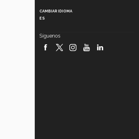
Más que un festival cultural: así es
la magia de VIBRART 2026 (video)
CAMBIAR IDIOMA
ES
Javier Guzmán: investigación con
impacto social (video)
Síguenos
¡México, en el top del mundial de
robótica FIRST 2026! (video)
Vida Tec: Pasión, disciplina y
básquetbol, con Gael Adame
(video)
¿Cómo es el Modelo Educativo
Tec? (video)
Vida Tec: Feminismo e Inteligencia
Artificial, Paola Ricaurte (video)