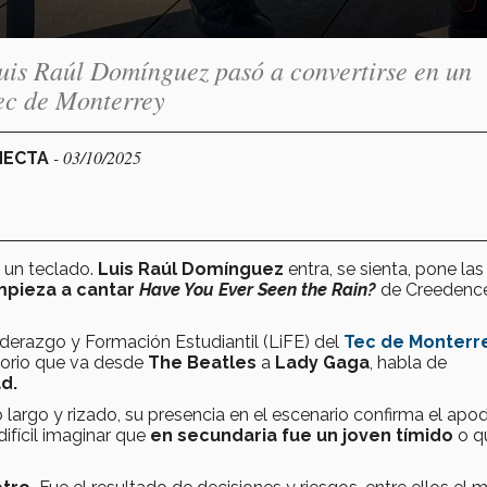
 Luis Raúl Domínguez pasó a convertirse en un
Tec de Monterrey
- 03/10/2025
ONECTA
e un teclado.
Luis Raúl Domínguez
entra,
se sienta, pone las
pieza a cantar
Have You Ever Seen the Rain?
de Creedenc
iderazgo y Formación Estudiantil (LiFE) del
Tec de Monterr
torio que va desde
The Beatles
a
Lady Gaga
,
habla de
d.
 largo y rizado, su presencia en el escenario confirma el apo
 difícil imaginar que
en secundaria fue un joven tímido
o q