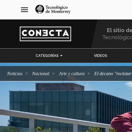
Pasar
navegación
menu
al
principal
contenido
principal
El sitio d
Tecnológic
Menu
CATEGORÍAS
VIDEOS
Comunidad
Noticias
Nacional
arte y cultura
El decano "rocksta