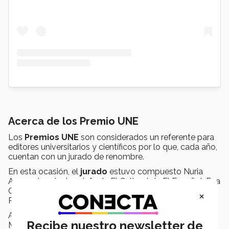
Acerca de los Premio UNE
Los
Premios UNE
son considerados un referente para
editores universitarios y científicos por lo que, cada año,
cuentan con un jurado de renombre.
En esta ocasión, el
jurado
estuvo compuesto Nuria
Azancot, redactora jefa de El Cultural de El Español; Eva
Catalán, de Educación en The Conversation; Laura
×
Revuelta, periodista cultural,
Así como Eva Orúe, directora de la Feria del Libro de
Recibe nuestro newsletter de
Madrid; Jorge Corrales, director general de CEDRO; y