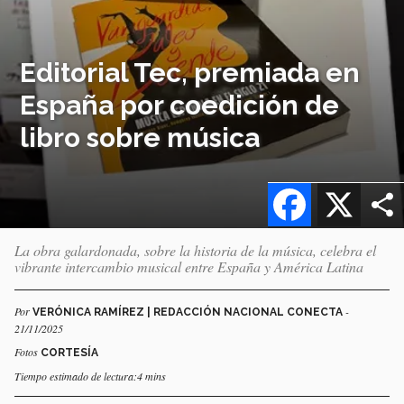
Editorial Tec, premiada en
España por coedición de
libro sobre música
Facebook
X
La obra galardonada, sobre la historia de la música, celebra el
vibrante intercambio musical entre España y América Latina
Por
-
VERÓNICA RAMÍREZ | REDACCIÓN NACIONAL CONECTA
21/11/2025
Fotos
CORTESÍA
Tiempo estimado de lectura:4 mins