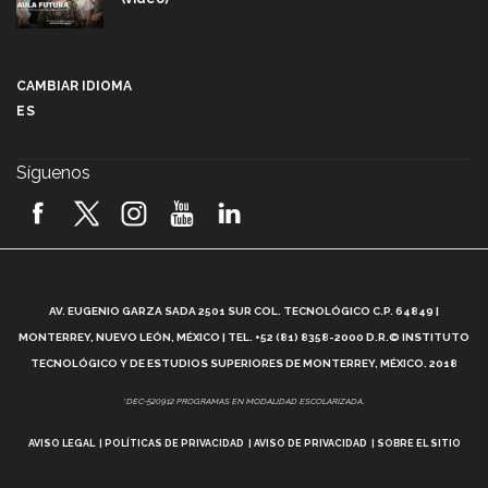
Más que un festival cultural: así es la magia de
VIBRART 2026 (video)
CAMBIAR IDIOMA
ES
Javier Guzmán: investigación con impacto social
(video)
Síguenos
¡México, en el top del mundial de robótica FIRST
2026! (video)
Vida Tec: Pasión, disciplina y básquetbol, con Gael
Adame (video)
A
AV. EUGENIO GARZA SADA 2501 SUR COL. TECNOLÓGICO C.P. 64849 |
L
¿Cómo es el Modelo Educativo Tec? (video)
MONTERREY, NUEVO LEÓN, MÉXICO | TEL. +52 (81) 8358-2000 D.R.© INSTITUTO
TECNOLÓGICO Y DE ESTUDIOS SUPERIORES DE MONTERREY, MÉXICO. 2018
Vida Tec: Feminismo e Inteligencia Artificial, Paola
*DEC-520912 PROGRAMAS EN MODALIDAD ESCOLARIZADA.
Ricaurte (video)
AVISO LEGAL
POLÍTICAS DE PRIVACIDAD
AVISO DE PRIVACIDAD
SOBRE EL SITIO