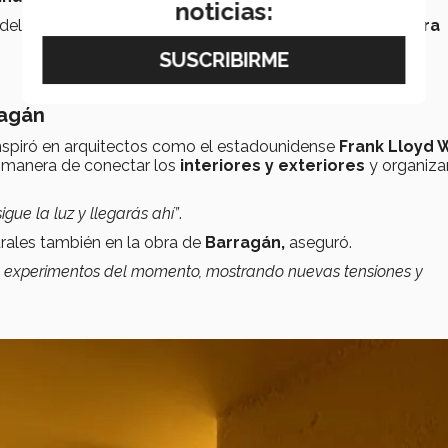
noticias:
 del
sello personal
que
Barragán
dejó en la
arquitectura
ragán
nspiró en arquitectos como el estadounidense
Frank Lloyd 
a manera de conectar los
interiores y exteriores
y organiza
igue la luz y llegarás ahí”
.
rales también en la obra de
Barragán,
aseguró.
 y experimentos del momento, mostrando nuevas tensiones y