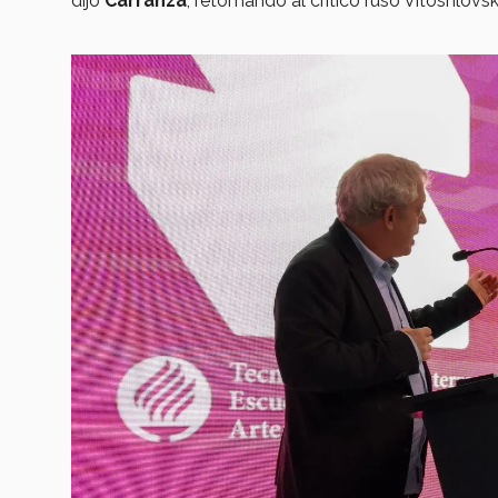
dijo
Carranza
, retomando al crítico ruso Vitoshlovsk