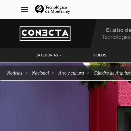
Pasar
navegación
menu
al
principal
contenido
principal
El sitio d
Tecnológic
Menu
CATEGORÍAS
VIDEOS
Comunidad
Noticias
Nacional
arte y cultura
Cátedra de Arquite