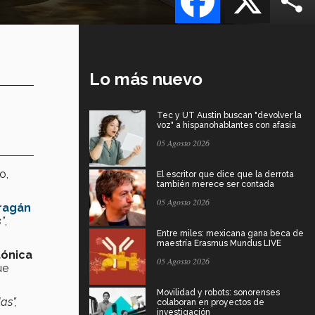
Lo más nuevo
Tec y UT Austin buscan "devolver la
voz" a hispanohablantes con afasia
05 Agosto 2026
o,
El escritor que dice que la derrota
también merece ser contada
05 Agosto 2026
rragán
s
”
,
Entre miles: mexicana gana beca de
maestría Erasmus Mundus LIVE
tónica
05 Agosto 2026
ue
Movilidad y robots: sonorenses
as”,
colaboran en proyectos de
investigación