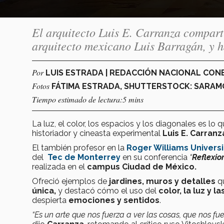
El arquitecto Luis E. Carranza comparti
arquitecto mexicano Luis Barragán, y h
Por
LUIS ESTRADA | REDACCIÓN NACIONAL CO
Fotos
FÁTIMA ESTRADA, SHUTTERSTOCK: SARAM
Tiempo estimado de lectura:5 mins
La luz, el color, los espacios y los diagonales es lo 
historiador y cineasta experimental
Luis E. Carranz
El también profesor en la
Roger Williams Universi
del
Tec de Monterrey
en su conferencia
“
Reflexio
realizada en el
campus Ciudad de México.
Ofreció ejemplos de
jardines, muros y detalles
qu
única,
y destacó cómo el uso del
color, la luz y l
despierta
emociones y sentidos
.
“Es un arte que nos fuerza a ver las cosas, que nos fu