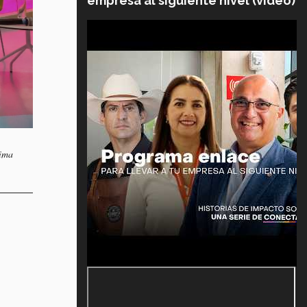
empresa al siguiente nivel (video)
tima
s