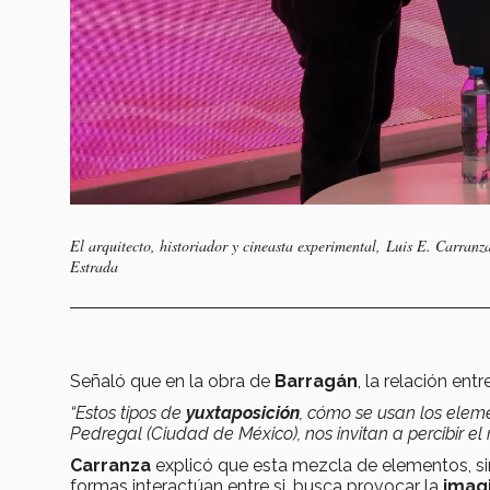
El arquitecto, historiador y cineasta experimental, Luis E. Carran
Estrada
Señaló que en la obra de
Barragán
, la relación ent
“Estos tipos de
yuxtaposición
, cómo se usan los elem
Pedregal (Ciudad de México), nos invitan a percibir 
Carranza
explicó que esta mezcla de elementos, si
formas interactúan entre si, busca provocar la
imagi