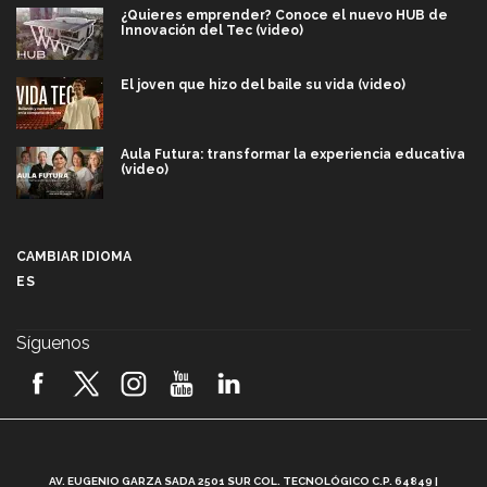
¿Quieres emprender? Conoce el nuevo HUB de
Innovación del Tec (video)
El joven que hizo del baile su vida (video)
Aula Futura: transformar la experiencia educativa
(video)
Más que un festival cultural: así es la magia de
VIBRART 2026 (video)
CAMBIAR IDIOMA
ES
Javier Guzmán: investigación con impacto social
(video)
Síguenos
¡México, en el top del mundial de robótica FIRST
2026! (video)
Vida Tec: Pasión, disciplina y básquetbol, con Gael
Adame (video)
A
AV. EUGENIO GARZA SADA 2501 SUR COL. TECNOLÓGICO C.P. 64849 |