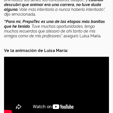
descubrí que animar era una carrera, no tuve duda
alguna
. Vale más intentarlo a nunca haberlo intentado”,
dijo emocionada.
“Para mí, PrepaTec es una de las etapas más bonitas
que he tenido
. Tuve muchas oportunidades, tengo
muchos recuerdos que atesoro de ahí tanto de mis
amigos como de mis profesores”,
aseguró Luisa María.
Ve la animación de Luisa María: