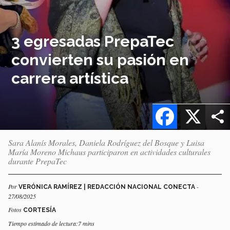
3 egresadas PrepaTec
convierten su pasión en
carrera artística
Facebook
X
Sara Alanís Morales, Daniela Rodríguez del Bosque y Luisa
María Moreno Michaus participaron en actividades culturales
durante PrepaTec
Por
-
VERÓNICA RAMÍREZ | REDACCIÓN NACIONAL CONECTA
27/08/2025
Fotos
CORTESÍA
Tiempo estimado de lectura:7 mins