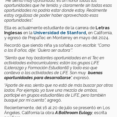
“Me siento muy afortunada, es un honor todas las
oportunidades que he tenido, y claramente sin todas esas
oportunidades no podría estar donde estoy. Realmente
estoy orgullosa de poder haber aprovechado esas
oportunidades”.
Ella
es actualmente estudiante de la carrera de
Letras
Inglesas
en la
Universidad de Stanford
,
en California,
y egresó de PrepaTec en Monterrey en mayo del 2024.
Recordó que siendo niña ya soñaba con escribir.
“Como
a los 8 años, dije: 'Quiero ser autora'”.
“Siento que hay bastantes oportunidades en el Tec en
actividades extracurriculares; están los grupos LiFE
(Liderazgo y Formación Estudiantil) y todo eso que
conlleva a las actividades de LiFE. Son muy
buenas
oportunidades para desarrollarse
”, e
xpresó.
“Aparte de eso, siento que no está de más buscar por otros
lados. Por ejemplo, yo tuve una mezcla de ambos,
participé en grupos estudiantiles de LIFE, pero también
busqué por mi cuenta”,
agregó.
Recientemente, del 16 al 20 de julio se presentó en Los
Ángeles, California la obra
A Bathroom Eulogy
, escrita