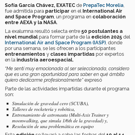
Sofía García Chávez,
EXATEC
de
PrepaTec Morelia
,
fue admitida para
participar
en el
International Air
and Space Program
, un programa en
colaboración
entre AEXA y la NASA
.
La exalumna resultó selecta entre
50 postulantes a
nivel mundial
para formar parte de la
edición 2025
del
International Air and Space Program (IASP)
, donde
por una semana, se les ofrecen a los participantes
entrenamientos
y
clases impartidas
por expertos
en la
industria aeroespacial.
“Me sentí muy emocionada al ser seleccionada, considero
que es una gran oportunidad para saber en qué ámbito
quiero dedicarme profesionalmente”
expresó
Parte de las actividades impartidas durante el programa
son:
Simulación de gravedad cero (SCUBA),
Talleres de rocketería y robótica,
Entrenamiento de astronauta (Multi-Axis Trainer y
moonwalking, que simula 1/6th de la gravedad) y,
Resolución de una problemática en equipo
Esta
edición
se llevará a cabo las fechas del
10 al 14