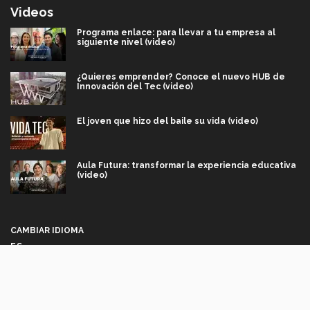
Videos
Programa enlace: para llevar a tu empresa al
siguiente nivel (video)
¿Quieres emprender? Conoce el nuevo HUB de
Innovación del Tec (video)
El joven que hizo del baile su vida (video)
Aula Futura: transformar la experiencia educativa
(video)
Más que un festival cultural: así es la magia de
VIBRART 2026 (video)
CAMBIAR IDIOMA
ES
Javier Guzmán: investigación con impacto social
(video)
Síguenos
¡México, en el top del mundial de robótica FIRST
2026! (video)