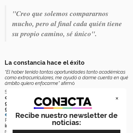
"Creo que solemos compararnos
mucho, pero al final cada quién tiene
su propio camino, sé único".
La constancia hace el éxito
“El haber tenido tantas oportunidades tanto académicas
como extracurriculares, me ayudó a darme cuenta en qué
ámbito quiero enfocarme”
afirmó
Su
formación personal
ha sido guiada por la
×
disciplina
,
constancia
y
ganas de superarse
, al
graduarse
, obtuvo el
mejor promedio
de su
generación
y
recibió
mención honorífica de
Recibe nuestro newsletter de
excelencia
; también durante los su estancia en
PrepaTec, participó en actividades como
baile,
se
noticias:
involucró
en el
área de salud y ciencia
al ayudar a
realizar el
Congreso por la Salud
por parte de