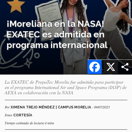
¡Moreliana en la NASA!
EXATEC es admitida en
programa internacional
Facebook
X
La EXATEC de PrepaTec Morelia fue admitida para participar
en el programa International Air and Space Programa (IASP) de
AEXA en colaboración con la NASA
Por
- 09/07/2025
XIMENA TREJO MÉNDEZ | CAMPUS MORELIA
Fotos
CORTESÍA
Tiempo estimado de lectura:4 mins