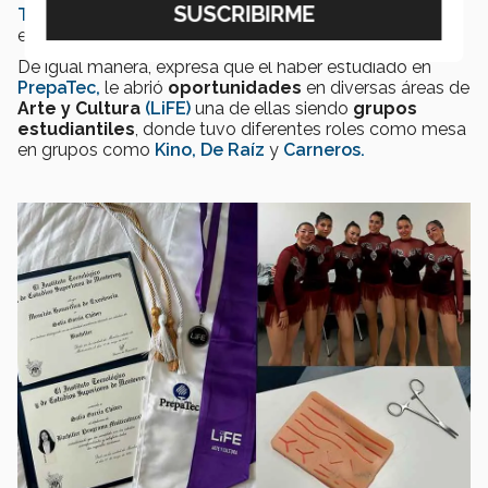
TecMed
, que la han llevado a buscar nuevos
retos
y
espacios de
crecimiento personal.
De igual manera, expresa que el haber estudiado en
PrepaTec,
le abrió
oportunidades
en diversas áreas de
Arte y Cultura
(LiFE)
una de ellas siendo
grupos
estudiantiles
, donde tuvo diferentes roles como mesa
en grupos como
Kino,
De Raíz
y
Carneros.