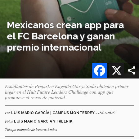
Mexicanos crean app para
el FC Barcelona y ganan
premio internacional
Facebook
X
Estudiantes de PrepaTec Eugenio Garza Sada obtienen primer
lugar en el Hult Future Leaders Challenge con app que
promueve el reuso de material
Por
- 18/02/2026
LUIS MARIO GARCÍA | CAMPUS MONTERREY
Fotos
LUIS MARIO GARCÍA Y FREEPIK
Tiempo estimado de lectura:3 mins