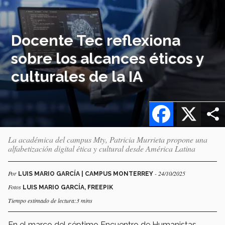
Docente Tec reflexiona
sobre los alcances éticos y
culturales de la IA
Facebook
X
La académica del campus Mty, Patricia Murrieta propone una
alfabetización digital ética y cultural desde América Latina
Por
- 24/10/2025
LUIS MARIO GARCÍA | CAMPUS MONTERREY
Fotos
LUIS MARIO GARCÍA, FREEPIK
Tiempo estimado de lectura:3 mins
En el marco del séptimo Encuentro de Humanistas