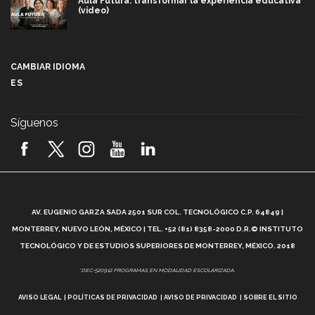
Aula Futura: transformar la experiencia educativa
(video)
Más que un festival cultural: así es la magia de
VIBRART 2026 (video)
CAMBIAR IDIOMA
ES
Javier Guzmán: investigación con impacto social
(video)
Síguenos
¡México, en el top del mundial de robótica FIRST
2026! (video)
Vida Tec: Pasión, disciplina y básquetbol, con Gael
Adame (video)
A
AV. EUGENIO GARZA SADA 2501 SUR COL. TECNOLÓGICO C.P. 64849 |
L
¿Cómo es el Modelo Educativo Tec? (video)
MONTERREY, NUEVO LEÓN, MÉXICO | TEL. +52 (81) 8358-2000 D.R.© INSTITUTO
TECNOLÓGICO Y DE ESTUDIOS SUPERIORES DE MONTERREY, MÉXICO. 2018
Vida Tec: Feminismo e Inteligencia Artificial, Paola
*DEC-520912 PROGRAMAS EN MODALIDAD ESCOLARIZADA.
Ricaurte (video)
AVISO LEGAL
POLÍTICAS DE PRIVACIDAD
AVISO DE PRIVACIDAD
SOBRE EL SITIO