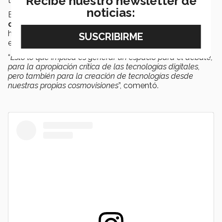
Recibe nuestro newsletter de
tecnología no es neutral.
noticias:
Buscar
cerrar la brecha digital
sin caer en la
colonización tecnológica
, así como generar
herramientas propias es algo que también propuso la
especialista.
“
Esto lo que implica es generar un espacio para el debate,
para la apropiación crítica de las tecnologías digitales,
pero también para la creación de tecnologías desde
nuestras propias cosmovisiones
”, comentó.