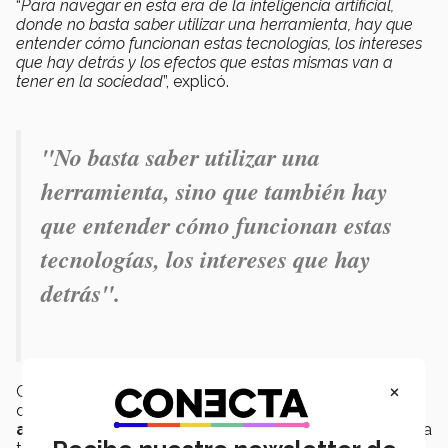
“
Para navegar en esta era de la inteligencia artificial,
donde no basta saber utilizar una herramienta, hay que
entender cómo funcionan estas tecnologías, los intereses
que hay detrás y los efectos que estas mismas van a
tener en la sociedad
”, explicó.
"N
o basta saber utilizar una
herramienta, sino que también hay
que entender cómo funcionan estas
tecnologías, los intereses que hay
detrás".
×
Crear
marcos éticos, culturales e interpretativos
dentro de los cuales se desarrolla la
inteligencia
artificial
es lo que se puede proponer, ya que, apuntó, la