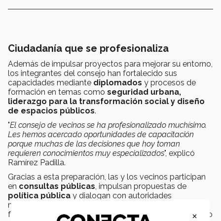
Ciudadanía que se profesionaliza
Además de impulsar proyectos para mejorar su entorno,
los integrantes del consejo han fortalecido sus
capacidades mediante
diplomados
y procesos de
formación en temas como
seguridad urbana,
liderazgo para la transformación social y diseño
de espacios públicos
.
"
El consejo de vecinos se ha profesionalizado muchísimo.
Les hemos acercado oportunidades de capacitación
porque muchas de las decisiones que hoy toman
requieren conocimientos muy especializados
", explicó
Ramírez Padilla.
Gracias a esta preparación, las y los vecinos participan
en
consultas públicas
, impulsan propuestas de
política pública
y dialogan con autoridades
municipales desde una perspectiva técnica,
×
fortaleciendo así la incidencia ciudadana en el desarrollo