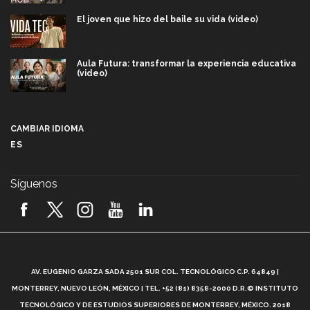
El joven que hizo del baile su vida (video)
Aula Futura: transformar la experiencia educativa
(video)
Más que un festival cultural: así es la magia de
VIBRART 2026 (video)
CAMBIAR IDIOMA
ES
Javier Guzmán: investigación con impacto social
(video)
Síguenos
¡México, en el top del mundial de robótica FIRST
2026! (video)
Vida Tec: Pasión, disciplina y básquetbol, con Gael
Adame (video)
A
AV. EUGENIO GARZA SADA 2501 SUR COL. TECNOLÓGICO C.P. 64849 |
L
¿Cómo es el Modelo Educativo Tec? (video)
MONTERREY, NUEVO LEÓN, MÉXICO | TEL. +52 (81) 8358-2000 D.R.© INSTITUTO
TECNOLÓGICO Y DE ESTUDIOS SUPERIORES DE MONTERREY, MÉXICO. 2018