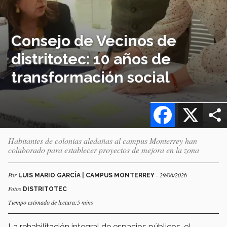
Consejo de Vecinos de
distritotec: 10 años de
transformación social
Facebook
X
Habitantes de colonias aledañas al campus Monterrey han
colaborado para establecer proyectos de mejora en la zona
Por
- 29/06/2026
LUIS MARIO GARCÍA | CAMPUS MONTERREY
Fotos
DISTRITOTEC
Tiempo estimado de lectura:5 mins
La rehabilitación integral de espacios públicos, el