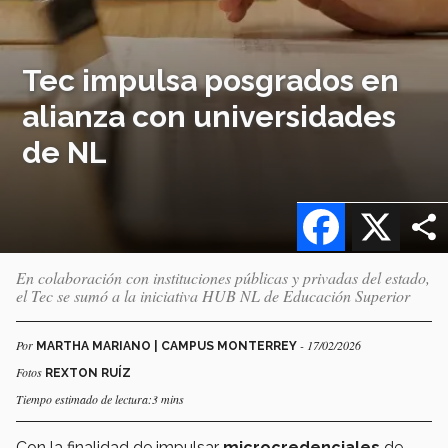
Tec impulsa posgrados en
alianza con universidades
de NL
Facebook
X
En colaboración con instituciones públicas y privadas del estado,
el Tec se sumó a la iniciativa HUB NL de Educación Superior
Por
- 17/02/2026
MARTHA MARIANO | CAMPUS MONTERREY
Fotos
REXTON RUÍZ
Tiempo estimado de lectura:3 mins
Con la finalidad de impulsar
microcredenciales
de