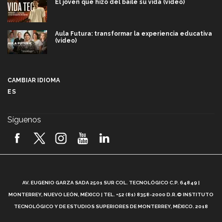
El joven que hizo del baile su vida (video)
Aula Futura: transformar la experiencia educativa
(video)
Más que un festival cultural: así es la magia de
VIBRART 2026 (video)
CAMBIAR IDIOMA
ES
Javier Guzmán: investigación con impacto social
(video)
Síguenos
¡México, en el top del mundial de robótica FIRST
2026! (video)
Vida Tec: Pasión, disciplina y básquetbol, con Gael
Adame (video)
A
AV. EUGENIO GARZA SADA 2501 SUR COL. TECNOLÓGICO C.P. 64849 |
L
¿Cómo es el Modelo Educativo Tec? (video)
MONTERREY, NUEVO LEÓN, MÉXICO | TEL. +52 (81) 8358-2000 D.R.© INSTITUTO
TECNOLÓGICO Y DE ESTUDIOS SUPERIORES DE MONTERREY, MÉXICO. 2018