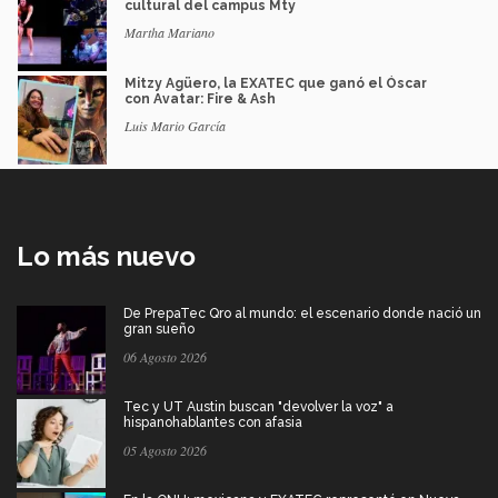
cultural del campus Mty
Martha Mariano
Mitzy Agüero, la EXATEC que ganó el Óscar
con Avatar: Fire & Ash
Luis Mario García
Lo más nuevo
De PrepaTec Qro al mundo: el escenario donde nació un
gran sueño
06 Agosto 2026
Tec y UT Austin buscan "devolver la voz" a
hispanohablantes con afasia
05 Agosto 2026