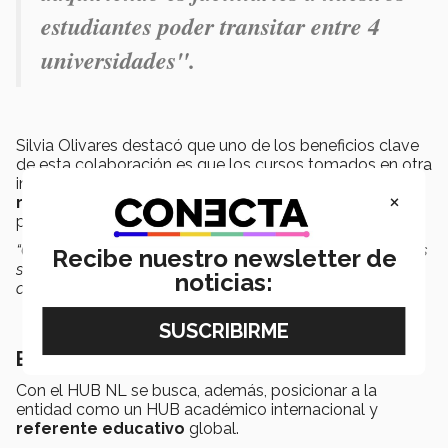
estudiantes poder transitar entre 4
universidades".
Silvia Olivares destacó que uno de los beneficios clave
de esta colaboración es que los cursos tomados en otra
institución pueden ser considerados para procesos de
×
revalidación
dentro de los programas propios, bajo
políticas de acreditación más ágiles.
“Colaborar con pares y aprender de las mejores prácticas
Recibe nuestro newsletter de
siempre es enriquecedor. Las sumas de las partes
noticias:
construyen algo positivo”
, destacó.
Buscan posicionamiento global
Con el HUB NL se busca, además, posicionar a la
entidad como un HUB académico internacional y
referente educativo
global.