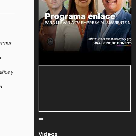
formar
n
iños y
la
Videos