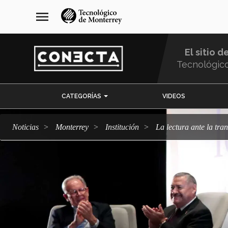
Pasar
navegación
menu
al
principal
contenido
principal
El sitio d
Tecnológic
Menu
CATEGORÍAS
VIDEOS
Comunidad
Noticias
Monterrey
Institución
La lectura ante la tra