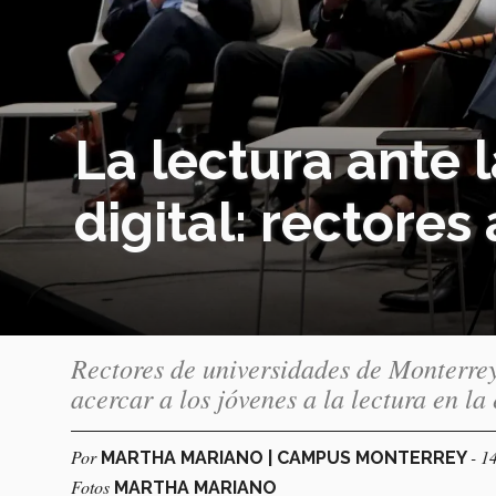
La lectura ante 
digital: rectores
Rectores de universidades de Monterrey
acercar a los jóvenes a la lectura en la 
Por
- 1
MARTHA MARIANO | CAMPUS MONTERREY
Fotos
MARTHA MARIANO