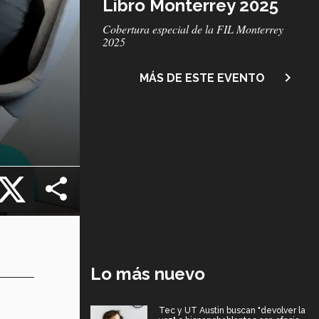
Libro Monterrey 2025
Subtítulo
Cobertura especial de la FIL Monterrey
2025
navigate_next
MÁS DE ESTE EVENTO
cebook
X
Lo más nuevo
Tec y UT Austin buscan "devolver la