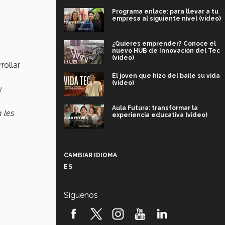
Programa enlace: para llevar a tu
empresa al siguiente nivel (video)
¿Quieres emprender? Conoce el
nuevo HUB de Innovación del Tec
(video)
rollar
El joven que hizo del baile su vida
(video)
y
Aula Futura: transformar la
 les
experiencia educativa (video)
Más que un festival cultural: así es
la magia de VIBRART 2026 (video)
CAMBIAR IDIOMA
ES
Javier Guzmán: investigación con
impacto social (video)
Síguenos
¡México, en el top del mundial de
robótica FIRST 2026! (video)