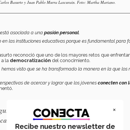
 Carlos Basurto y Juan Pablo Murra Lascurain. Foto: Martha Mariano.
s, está asociada a una
pasión personal
.
o en las instituciones educativas porque es fundamental para 
 Basurto reconoció que uno de los mayores retos que enfrenta
 a la
democratización
del conocimiento.
 hemos visto que se ha transformado la manera en la que los n
erspectivas de acercar y lograr que los jóvenes
conecten con 
mentó.
×
usto de la lectura y los libros desde casa,
scamos una formación integral".- Santos
Recibe nuestro newsletter de