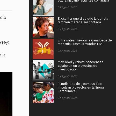
voz" a hispanohablantes con afasia
05 Agosto 2026
solo
El escritor que dice que la derrota
también merece ser contada
05 Agosto 2026
Entre miles: mexicana gana beca de
rrey;
maestría Erasmus Mundus LIVE
05 Agosto 2026
e la
Movilidad y robots: sonorenses
colaboran en proyectos de
investigación
05 Agosto 2026
Estudiantes de 5 campus Tec
impulsan proyectos en la Sierra
Tarahumara
04 Agosto 2026