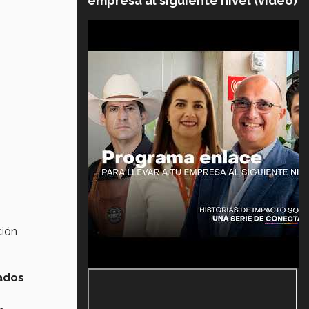
empresa al siguiente nivel (video)
ción
rados