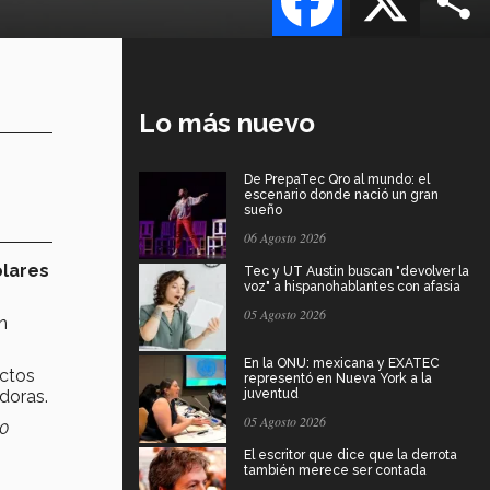
Lo más nuevo
De PrepaTec Qro al mundo: el
escenario donde nació un gran
sueño
06 Agosto 2026
ólares
Tec y UT Austin buscan "devolver la
voz" a hispanohablantes con afasia
05 Agosto 2026
n
En la ONU: mexicana y EXATEC
ectos
representó en Nueva York a la
doras.
juventud
05 Agosto 2026
10
El escritor que dice que la derrota
también merece ser contada