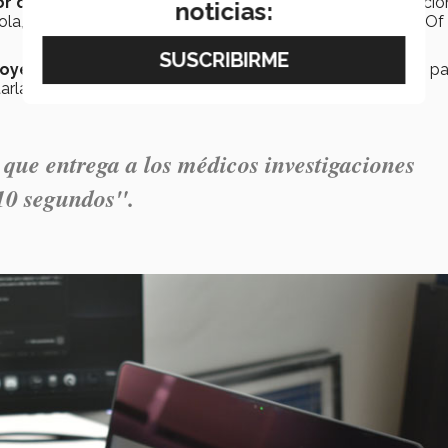
r del Tec
misma que lo impulsó a desarrollar esta aplicació
noticias:
ola, estudiante de la Syracuse University Whitman School Of
royectos
inscritos en la competencia, de los cuales solo 5 p
tarla en Nueva York.
que entrega a los médicos investigaciones
10 segundos".