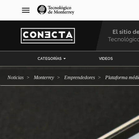
Pasar
navegación
menu
al
principal
contenido
principal
El sitio d
Tecnológic
Menu
CATEGORÍAS
VIDEOS
Comunidad
Noticias
Monterrey
emprendedores
Plataforma méd