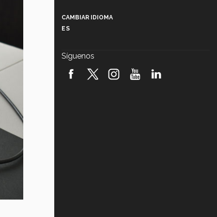
Más que un festival cultural: así es
la magia de VIBRART 2026 (video)
CAMBIAR IDIOMA
ES
Javier Guzmán: investigación con
impacto social (video)
Síguenos
¡México, en el top del mundial de
robótica FIRST 2026! (video)
Vida Tec: Pasión, disciplina y
básquetbol, con Gael Adame
(video)
¿Cómo es el Modelo Educativo
Tec? (video)
Vida Tec: Feminismo e Inteligencia
Artificial, Paola Ricaurte (video)