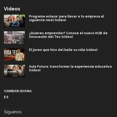
Videos
Programa enlace: para llevar a tu empresa al
siguiente nivel (video)
¿Quieres emprender? Conoce el nuevo HUB de
Innovación del Tec (video)
El joven que hizo del baile su vida (video)
Aula Futura: transformar la experiencia educativa
(video)
Más que un festival cultural: así es la magia de
VIBRART 2026 (video)
CAMBIAR IDIOMA
ES
Javier Guzmán: investigación con impacto social
(video)
Síguenos
¡México, en el top del mundial de robótica FIRST