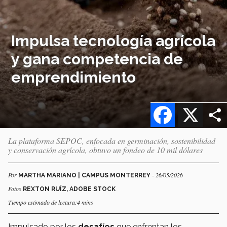
Impulsa tecnología agrícola
y gana competencia de
emprendimiento
Facebook
X
La plataforma SEPOC, enfocada en germinación, sostenibilidad
y conservación agrícola, obtuvo un fondeo de 10 mil dólares
Por
- 26/05/2026
MARTHA MARIANO | CAMPUS MONTERREY
Fotos
REXTON RUÍZ, ADOBE STOCK
Tiempo estimado de lectura:4 mins
Impulsado por los
desafíos
que enfrentan los