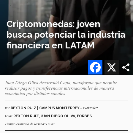
Criptomonedas: joven
busca potenciar la industria
financiera en LATAM
Facebook
X
Juan Diego Oliva desarrolló Capa, plataforma que permite
realizar pagos y transferencias internacionales de manera
económica por distintos canales
Por
- 19/09/2025
REXTON RUIZ | CAMPUS MONTERREY
Fotos
REXTON RUIZ, JUAN DIEGO OLIVA, FORBES
Tiempo estimado de lectura:5 mins