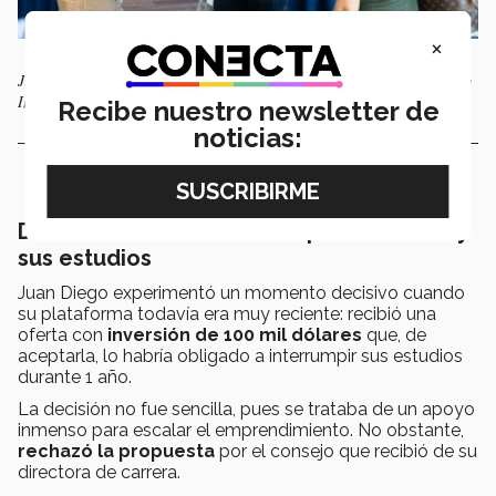
×
Juan Diego Oliva fue invitado en el evento de aniversario de carrera de
Ingeniería en Desarrollo Sustentable. Foto: Rexton Ruiz.
Recibe nuestro newsletter de
noticias:
Difícil decisión entre el emprendimiento y
sus estudios
Juan Diego experimentó un momento decisivo cuando
su plataforma todavía era muy reciente: recibió una
oferta con
inversión de 100 mil dólares
que, de
aceptarla, lo habría obligado a interrumpir sus estudios
durante 1 año.
La decisión no fue sencilla, pues se trataba de un apoyo
inmenso para escalar el emprendimiento. No obstante,
rechazó la propuesta
por el consejo que recibió de su
directora de carrera.