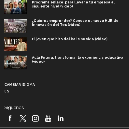
Programa enlace: para llevar a tu empresa al
siguiente nivel (video)
¿Quieres emprender? Conoce el nuevo HUB de
Innovación del Tec (video)
El joven que hizo del baile su vida (video)
Aula Futura: transformar la experiencia educativa
(video)
Más que un festival cultural: así es la magia de
VIBRART 2026 (video)
CAMBIAR IDIOMA
ES
Javier Guzmán: investigación con impacto social
(video)
Síguenos
¡México, en el top del mundial de robótica FIRST
2026! (video)