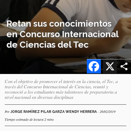
Retan sus conocimientos
en Concurso Internacional
de Ciencias del Tec
Facebook
X
Con el objetivo de promover el interés en la ciencia, el Tec, a
través del Concurso Internacional de Ciencias, reunió y
reconoció a los estudiantes más talentosos de preparatoria a
nivel nacional en diversas disciplinas
Por
- 26/02/2019
JORGE RAMÍREZ PILAR GARZA WENDY HERRERA
Tiempo estimado de lectura:2 mins