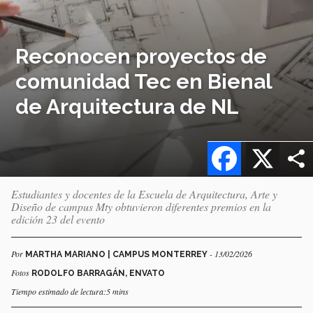
Reconocen proyectos de
comunidad Tec en Bienal
de Arquitectura de NL
Facebook
X
Estudiantes y docentes de la Escuela de Arquitectura, Arte y
Diseño de campus Mty obtuvieron diferentes premios en la
edición 23 del evento
Por
- 13/02/2026
MARTHA MARIANO | CAMPUS MONTERREY
Fotos
RODOLFO BARRAGÁN, ENVATO
Tiempo estimado de lectura:5 mins