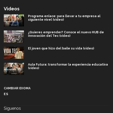
Videos
Programa enlace: para llevar a tu empresa al
siguiente nivel (video)
¿Quieres emprender? Conoce el nuevo HUB de
Innovación del Tec (video)
El joven que hizo del baile su vida (video)
Aula Futura: transformar la experiencia educativa
(video)
Más que un festival cultural: así es la magia de
VIBRART 2026 (video)
CAMBIAR IDIOMA
ES
Javier Guzmán: investigación con impacto social
(video)
Síguenos