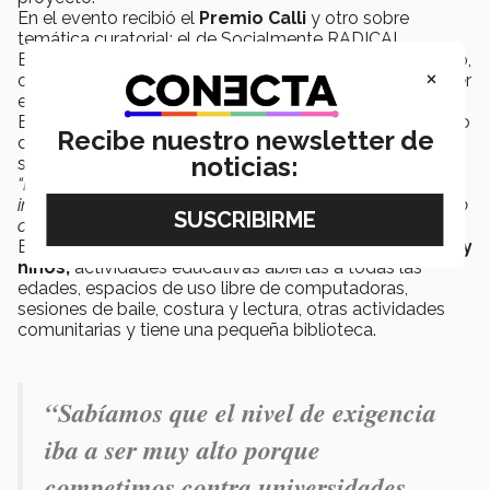
En el evento recibió el
Premio Calli
y otro sobre
temática curatorial: el de Socialmente RADICAL.
El reconocimiento incluye el modelo de uso del espacio,
×
orientado a atender necesidades comunitarias y proveer
el acceso a actividades educativas.
El espacio se abrió en enero del 2025 y ha evolucionado
Recibe nuestro newsletter de
de su principal objetivo que era reducir la brecha digital,
noticias:
señaló
Oscar Carracedo
, director de
distritotec
.
“El edificio nació con un objetivo muy claro, pero su
impacto se ha multiplicado. Ha acabado siendo un centro
comunitario y de referencia”
, manifestó.
En
Oasis
se ofrecen
talleres de robótica para niñas y
niños,
actividades educativas abiertas a todas las
edades, espacios de uso libre de computadoras,
sesiones de baile, costura y lectura, otras actividades
comunitarias y tiene una pequeña biblioteca.
“Sabíamos que el nivel de exigencia
iba a ser muy alto porque
competimos contra universidades