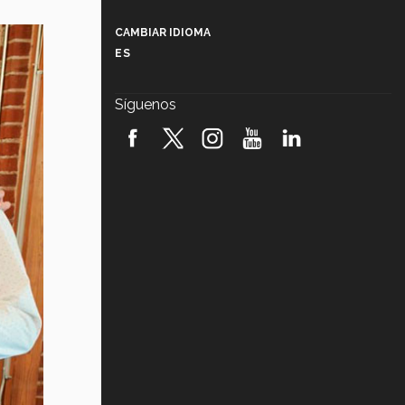
Más que un festival cultural: así es
la magia de VIBRART 2026 (video)
CAMBIAR IDIOMA
ES
Javier Guzmán: investigación con
impacto social (video)
Síguenos
¡México, en el top del mundial de
robótica FIRST 2026! (video)
Vida Tec: Pasión, disciplina y
básquetbol, con Gael Adame
(video)
¿Cómo es el Modelo Educativo
Tec? (video)
Vida Tec: Feminismo e Inteligencia
Artificial, Paola Ricaurte (video)