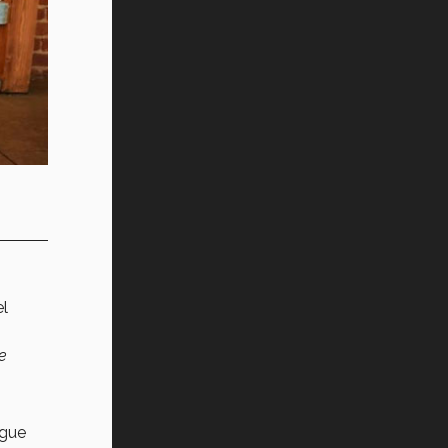
el
e
igue