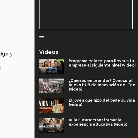
Videos
idge
y
Programa enlace: para llevar a tu
empresa al siguiente nivel (video)
s
¿Quieres emprender? Conoce el
nuevo HUB de Innovación del Tec
(video)
El joven que hizo del baile su vida
(video)
Aula Futura: transformar la
experiencia educativa (video)