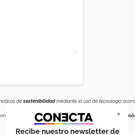
emáticas de
sostenibilidad
mediante el uso de tecnología ava
×
on un valor de cerca de
140 mil pesos en equipo tecnoló
Recibe nuestro newsletter de