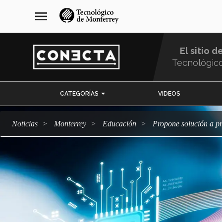
Pasar
navegación
menu
al
principal
contenido
principal
El sitio d
Tecnológic
Menu
CATEGORÍAS
VIDEOS
Comunidad
Noticias
Monterrey
Educación
Propone solución a 