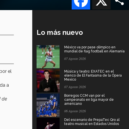
Lo más nuevo
México va por pase olímpico en
mundial de flag football en Alemania
07 Agosto 2026
por el
Música y teatro: EXATEC en el
elenco de El Fantasma de la Ópera
Mexico
da a
07 Agosto 2026
Borregos CCM van por el
d de
campeonato en liga mayor de
americano
06 Agosto 2026
Del escenario de PrepaTec Qro al
teatro musical en Estados Unidos