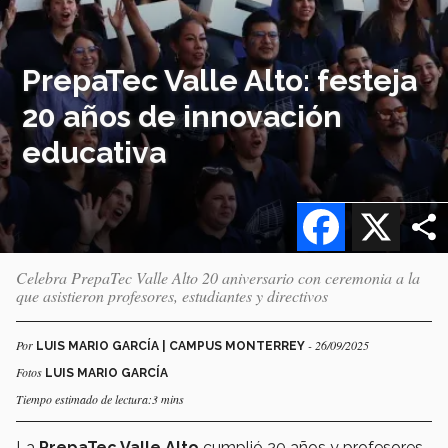
PrepaTec Valle Alto: festeja
20 años de innovación
educativa
Facebook
X
Celebra PrepaTec Valle Alto 20 aniversario con ceremonia a la
que asistieron profesores, estudiantes y directivos
Por
- 26/09/2025
LUIS MARIO GARCÍA | CAMPUS MONTERREY
Fotos
LUIS MARIO GARCÍA
Tiempo estimado de lectura:3 mins
La
PrepaTec Valle Alto
cumplió 20 años y profesores,