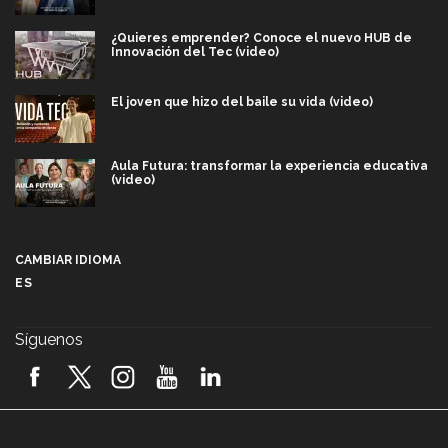
¿Quieres emprender? Conoce el nuevo HUB de
Innovación del Tec (video)
El joven que hizo del baile su vida (video)
Aula Futura: transformar la experiencia educativa
(video)
Más que un festival cultural: así es la magia de
VIBRART 2026 (video)
CAMBIAR IDIOMA
ES
Javier Guzmán: investigación con impacto social
(video)
Síguenos
¡México, en el top del mundial de robótica FIRST
2026! (video)
Vida Tec: Pasión, disciplina y básquetbol, con Gael
Adame (video)