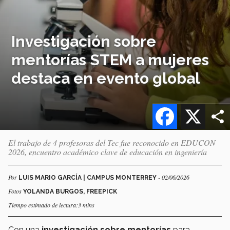
Investigación sobre
mentorías STEM a mujeres
destaca en evento global
Facebook
X
El trabajo de 4 profesoras del Tec fue reconocido en EDUCON
2026, encuentro académico clave de educación en ingeniería
Por
- 02/06/2026
LUIS MARIO GARCÍA | CAMPUS MONTERREY
Fotos
YOLANDA BURGOS, FREEPICK
Tiempo estimado de lectura:3 mins
Con una
investigación sobre mentorías
para