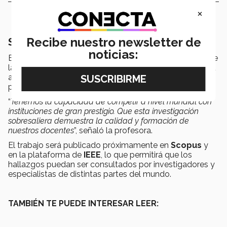
×
Recibe nuestro newsletter de
Su reconocimiento en EDUCON 2026
noticias:
El reconocimiento recibido en
EDUCON 2026
, dentro de
la categoría
Triple Con Paper Award
, destacó la calidad
académica de la investigación frente a trabajos
presentados por universidades de distintos países.
“
Tenemos la capacidad de competir a nivel mundial con
instituciones de gran prestigio. Que esta investigación
sobresaliera demuestra la calidad y formación de
nuestros docentes
”, señaló la profesora.
El trabajo será publicado próximamente en
Scopus
y
en la plataforma de
IEEE
, lo que permitirá que los
hallazgos puedan ser consultados por investigadores y
especialistas de distintas partes del mundo.
TAMBIÉN TE PUEDE INTERESAR LEER: