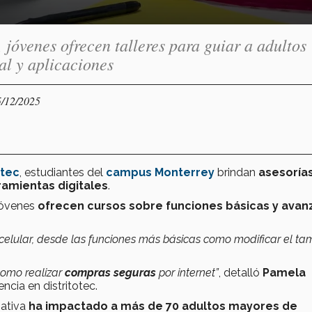
, jóvenes ofrecen talleres para guiar a adultos
al y aplicaciones
5/12/2025
otec
, estudiantes del
campus Monterrey
brindan
asesorías
ramientas digitales
.
 jóvenes
ofrecen cursos sobre funciones básicas y ava
su celular, desde las funciones más básicas como modificar el t
omo realizar
compras seguras
por internet”
, detalló
Pamela
cia en distritotec.
ciativa
ha impactado a más de 70 adultos mayores de