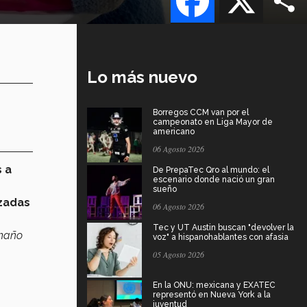
Lo más nuevo
Borregos CCM van por el
campeonato en Liga Mayor de
americano
06 Agosto 2026
 a
De PrepaTec Qro al mundo: el
escenario donde nació un gran
sueño
nzadas
06 Agosto 2026
Tec y UT Austin buscan "devolver la
amaño
voz" a hispanohablantes con afasia
05 Agosto 2026
En la ONU: mexicana y EXATEC
representó en Nueva York a la
juventud