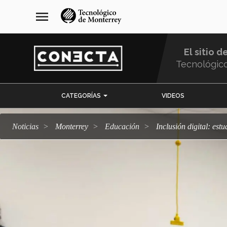
Pasar
navegación
menu
al
principal
contenido
principal
El sitio d
Tecnológic
Menu
CATEGORÍAS
VIDEOS
Comunidad
Noticias
Monterrey
Educación
Inclusión digital: es