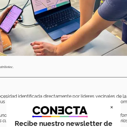
tritotec.
ecesidad identificada directamente por líderes vecinales de la
us dispositivos móviles y navegar con seguridad en el entor
×
una organización civil ubicada en Boulevard Primavera; confo
os cuenta de que podíamos aplicar
2 modalidades
de asesorías
Recibe nuestro newsletter de