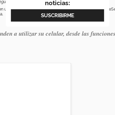
noticias:
segunda en sesiones individuales personalizadas”
, explicó.
en un horario de 9:00 h a 11:00 h, rotando entre la sede CreeS
la.
enden a utilizar su celular, desde las funcione