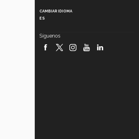
Más que un festival cultural: así es
la magia de VIBRART 2026 (video)
CAMBIAR IDIOMA
ES
Javier Guzmán: investigación con
impacto social (video)
Síguenos
¡México, en el top del mundial de
robótica FIRST 2026! (video)
Vida Tec: Pasión, disciplina y
básquetbol, con Gael Adame
(video)
¿Cómo es el Modelo Educativo
Tec? (video)
Vida Tec: Feminismo e Inteligencia
Artificial, Paola Ricaurte (video)