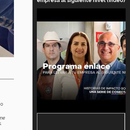
empresa al siguiente nivel (video)
no
rme
.