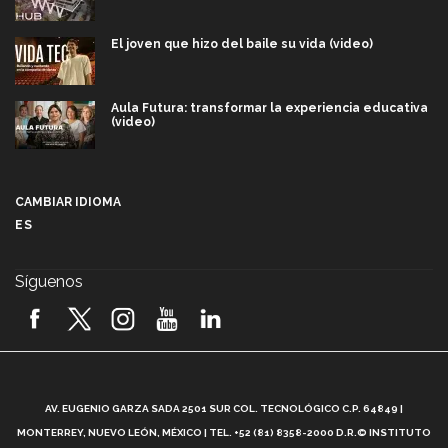
El joven que hizo del baile su vida (video)
Aula Futura: transformar la experiencia educativa
(video)
Más que un festival cultural: así es la magia de
VIBRART 2026 (video)
CAMBIAR IDIOMA
ES
Javier Guzmán: investigación con impacto social
(video)
Síguenos
¡México, en el top del mundial de robótica FIRST
2026! (video)
Vida Tec: Pasión, disciplina y básquetbol, con Gael
Adame (video)
A
AV. EUGENIO GARZA SADA 2501 SUR COL. TECNOLÓGICO C.P. 64849 |
L
¿Cómo es el Modelo Educativo Tec? (video)
MONTERREY, NUEVO LEÓN, MÉXICO | TEL. +52 (81) 8358-2000 D.R.© INSTITUTO