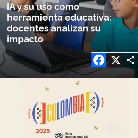
IA y su uso como
herramienta educativa:
docentes analizan su
impacto
Facebook
X
Imagen
o
logo