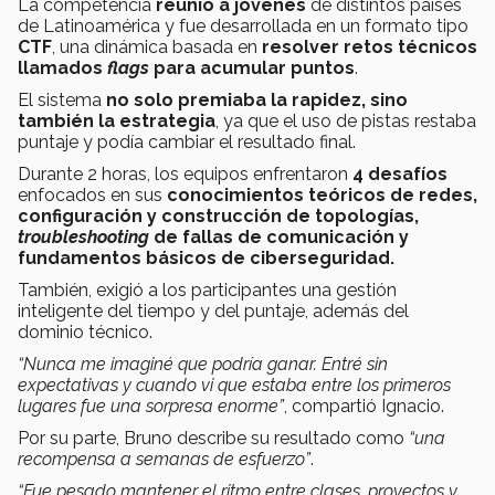
La competencia
reunió a jóvenes
de distintos países
de Latinoamérica y fue desarrollada en un formato tipo
CTF
, una dinámica basada en
resolver retos técnicos
llamados
flags
para acumular puntos
.
El sistema
no solo premiaba la rapidez, sino
también la estrategia
, ya que el uso de pistas restaba
puntaje y podía cambiar el resultado final.
Durante 2 horas, los equipos enfrentaron
4 desafíos
enfocados en sus
conocimientos teóricos de redes,
configuración y construcción de topologías,
troubleshooting
de fallas de comunicación y
fundamentos básicos de ciberseguridad.
También, exigió a los participantes una gestión
inteligente del tiempo y del puntaje, además del
dominio técnico.
“Nunca me imaginé que podría ganar. Entré sin
expectativas y cuando vi que estaba entre los primeros
lugares fue una sorpresa enorme”
, compartió Ignacio.
Por su parte, Bruno describe su resultado como
“una
recompensa a semanas de esfuerzo”
.
“Fue pesado mantener el ritmo entre clases, proyectos y