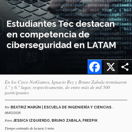
Estudiantes Tec destacan
en competencia de
ciberseguridad en LATAM
Facebook
X
En los Cisco NetGames, Ignacio Rey y Bruno Zabala terminaron
1.° y 6.° lugar, respectivamente, de entre más de mil 500
participantes
Por
-
BEATRIZ MARÚN | ESCUELA DE INGENIERÍA Y CIENCIAS
06/02/2026
Fotos
JESSICA IZQUIERDO, BRUNO ZABALA, FREEPIK
Tiempo estimado de lectura:3 mins