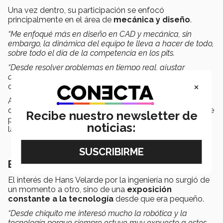
Una vez dentro, su participación se enfocó
principalmente en el área de
mecánica y diseño
.
“Me enfoqué más en diseño en CAD y mecánica, sin
embargo, la dinámica del equipo te lleva a hacer de todo,
sobre todo el día de la competencia en los pits.
“Desde resolver problemas en tiempo real, ajustar
componentes y
colaborar
en distintas áreas del robot”
,
×
detalló.
Afirmó que tener la experiencia de construir un robot,
desde el
prototipado hasta el ensamblaje
, fue clave
Recibe nuestro newsletter de
para fortalecer su formación y consolidar su interés por
noticias:
la ingeniería.
Busca innovar con investigación
El interés de Hans Velarde por la ingeniería no surgió de
un momento a otro, sino de una
exposición
constante a la tecnología
desde que era pequeño.
“Desde chiquito me interesó mucho la robótica y la
tecnología porque siempre estuve muy expuesto a estos