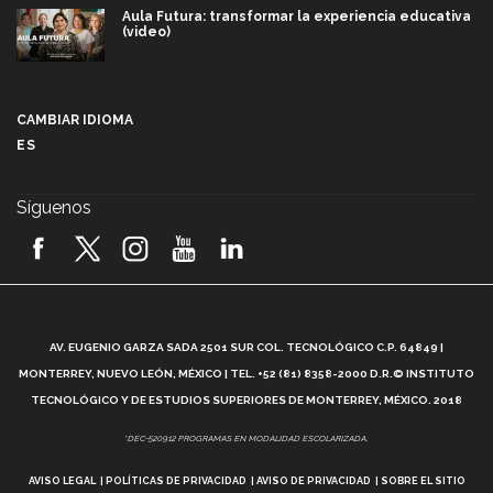
Aula Futura: transformar la experiencia educativa
(video)
Más que un festival cultural: así es la magia de
VIBRART 2026 (video)
CAMBIAR IDIOMA
ES
Javier Guzmán: investigación con impacto social
(video)
Síguenos
¡México, en el top del mundial de robótica FIRST
2026! (video)
Vida Tec: Pasión, disciplina y básquetbol, con Gael
Adame (video)
A
AV. EUGENIO GARZA SADA 2501 SUR COL. TECNOLÓGICO C.P. 64849 |
L
¿Cómo es el Modelo Educativo Tec? (video)
MONTERREY, NUEVO LEÓN, MÉXICO | TEL. +52 (81) 8358-2000 D.R.© INSTITUTO
TECNOLÓGICO Y DE ESTUDIOS SUPERIORES DE MONTERREY, MÉXICO. 2018
Vida Tec: Feminismo e Inteligencia Artificial, Paola
*DEC-520912 PROGRAMAS EN MODALIDAD ESCOLARIZADA.
Ricaurte (video)
AVISO LEGAL
POLÍTICAS DE PRIVACIDAD
AVISO DE PRIVACIDAD
SOBRE EL SITIO