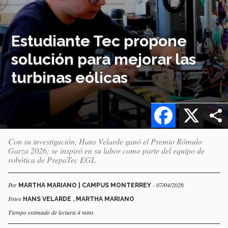
Estudiante Tec propone
solución para mejorar las
turbinas eólicas
Facebook
X
Con su investigación, Hans Velarde ganó el Premio Rómulo
Garza 2026; se inspiró en su labor como parte del equipo de
robótica de PrepaTec EGL
Por
- 07/04/2026
MARTHA MARIANO | CAMPUS MONTERREY
Fotos
HANS VELARDE , MARTHA MARIANO
Tiempo estimado de lectura:4 mins