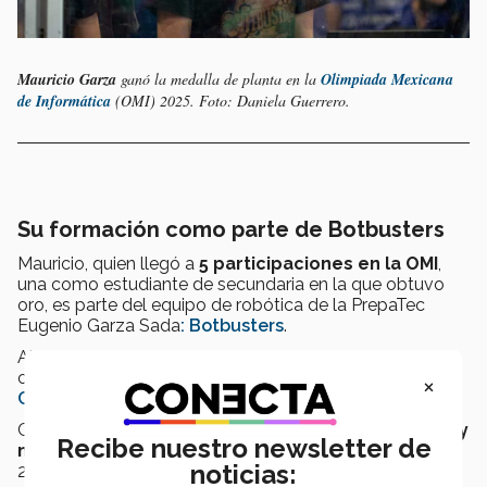
Mauricio Garza
ganó la medalla de planta en la
Olimpiada Mexicana
de Informática
(OMI) 2025. Foto: Daniela Guerrero.
Su formación como parte de Botbusters
Mauricio, quien llegó a
5 participaciones en la OMI
,
una como estudiante de secundaria en la que obtuvo
oro, es parte del equipo de robótica de la PrepaTec
Eugenio Garza Sada
: Botbusters
.
Ahí, es
líder de programación
y
driver
del robot en
competencias regionales de
FIRST Robotics
×
Competition
.
Con Botbusters ha participado en torneos
regionales y
Recibe nuestro newsletter de
mundiales
, como el celebrado en Houston, Texas, en
noticias:
2025.