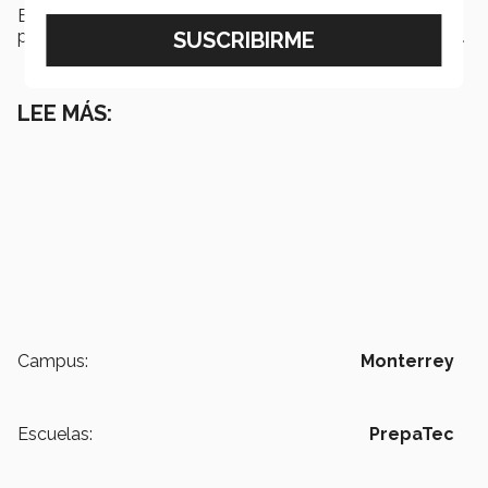
Estas experiencias, aseguró, han fortalecido su interés
por la
ingeniería
y la resolución creativa de problemas.
LEE MÁS:
Campus:
Monterrey
Escuelas:
PrepaTec