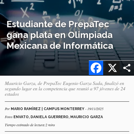
Estudiante de PrepaTec
gana plata en Olimpiada
Mexicana de Informática
Facebook
X
Mauricio Garza, de PrepaTec Eugenio Garza Sada, finalizó en
segundo lugar en la competencia que reunió a 97 jóvenes de 24
estados
Por
- 19/11/2025
MARIO RAMÍREZ | CAMPUS MONTERREY
Fotos
ENVATO, DANIELA GUERRERO, MAURICIO GARZA
Tiempo estimado de lectura:2 mins