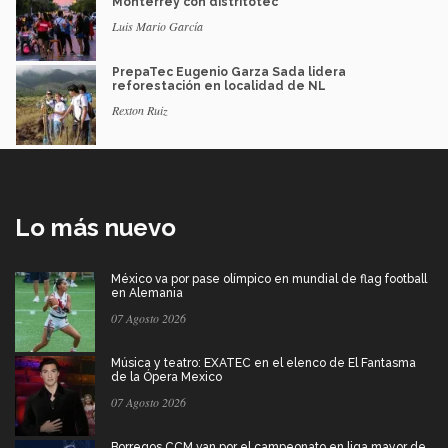
Monterrey con distritotec
Luis Mario García
PrepaTec Eugenio Garza Sada lidera
reforestación en localidad de NL
Rexton Ruiz
Lo más nuevo
México va por pase olímpico en mundial de flag football
en Alemania
07 Agosto 2026
Música y teatro: EXATEC en el elenco de El Fantasma
de la Ópera Mexico
07 Agosto 2026
Borregos CCM van por el campeonato en liga mayor de