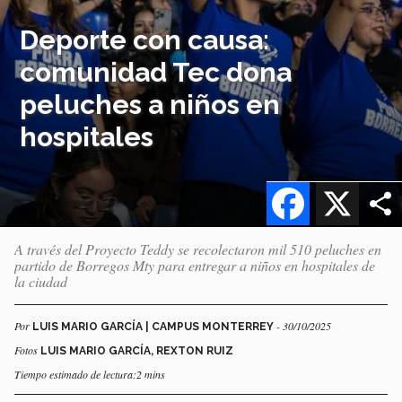
Deporte con causa:
comunidad Tec dona
peluches a niños en
hospitales
Facebook
X
A través del Proyecto Teddy se recolectaron mil 510 peluches en
partido de Borregos Mty para entregar a niños en hospitales de
la ciudad
Por
- 30/10/2025
LUIS MARIO GARCÍA | CAMPUS MONTERREY
Fotos
LUIS MARIO GARCÍA, REXTON RUIZ
Tiempo estimado de lectura:2 mins