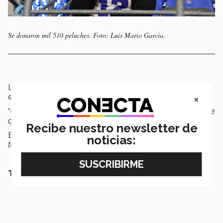
Se donaron mil 510 peluches. Foto: Luis Mario García.
La estudiante del
campus Monterrey
enfatizó que
×
espera que el
Proyecto Teddy
se repita.
“
Ojalá que sea la primera edición, a mí me gustaría que se
quedara como un evento, que ya sea algo fijo
”, expresó.
Recibe nuestro newsletter de
Esta iniciativa se conoce en Estados Unidos como
noticias:
teddy bear toss
y ya se ha realizado en otros países.
TAMBIÉN TE PUEDE INTERESAR LEER: