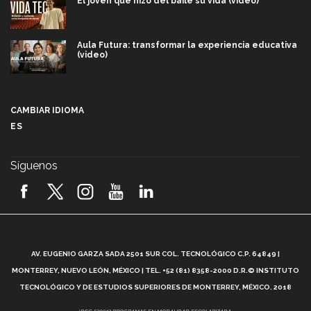
El joven que hizo del baile su vida (video)
Aula Futura: transformar la experiencia educativa
(video)
Más que un festival cultural: así es la magia de
VIBRART 2026 (video)
CAMBIAR IDIOMA
ES
Javier Guzmán: investigación con impacto social
(video)
Síguenos
¡México, en el top del mundial de robótica FIRST
2026! (video)
Vida Tec: Pasión, disciplina y básquetbol, con Gael
Adame (video)
A
AV. EUGENIO GARZA SADA 2501 SUR COL. TECNOLÓGICO C.P. 64849 |
L
¿Cómo es el Modelo Educativo Tec? (video)
MONTERREY, NUEVO LEÓN, MÉXICO | TEL. +52 (81) 8358-2000 D.R.© INSTITUTO
TECNOLÓGICO Y DE ESTUDIOS SUPERIORES DE MONTERREY, MÉXICO. 2018