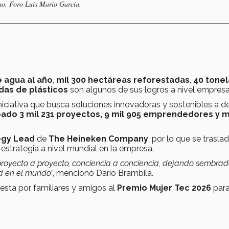
mo. Foro Luis Mario García.
e agua al año
,
mil 300 hectáreas reforestadas
,
40 tone
das de plásticos
son algunos de sus logros a nivel empresar
iniciativa que busca soluciones innovadoras y sostenibles a d
pado 3 mil 231 proyectos, 9 mil 905 emprendedores y mi
tegy Lead
de
The Heineken Company
, por lo que se trasla
 estrategia a nivel mundial en la empresa.
 proyecto a proyecto, conciencia a conciencia, dejando sembrad
ad en el mundo
”, mencionó Darío Brambila.
uesta por familiares y amigos al
Premio Mujer Tec 2026
par