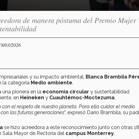
creedora de manera póstuma del Premio Mujer 
tentabilidad
18/03/2026
mpresariales y su impacto ambiental,
Blanca Brambila Pér
 la categoría
Medio ambiente
.
 una pionera en la
economía circular
y sustentabilidad
lmente, en
Heineken
y
Cuauhtémoc-Moctezuma
.
 con el respeto de nuestro planeta. Para ella cuidar el medio
 con las futuras generaciones
”, expresó Darío Brambila, su pad
ia
se hizo acreedora a este reconocimiento junto con otras 1
en Sala Mayor de Rectoría del
campus Monterrey
.