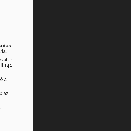
ladas
ial.
esafíos
l 141
dó a
a la
a