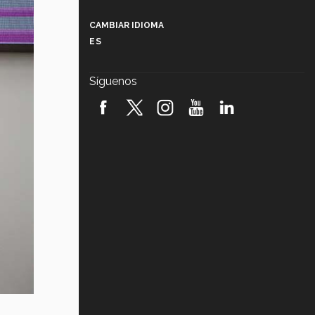
Más que un festival cultural: así es
la magia de VIBRART 2026 (video)
CAMBIAR IDIOMA
ES
Javier Guzmán: investigación con
impacto social (video)
Síguenos
¡México, en el top del mundial de
robótica FIRST 2026! (video)
Vida Tec: Pasión, disciplina y
básquetbol, con Gael Adame
(video)
¿Cómo es el Modelo Educativo
Tec? (video)
Vida Tec: Feminismo e Inteligencia
Artificial, Paola Ricaurte (video)