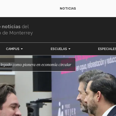
NOTICIAS
e noticias
del
o de Monterrey
CAMPUS
ESCUELAS
ESPECIALE
u legado como pionera en economía circular