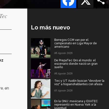
Tec
Lo más nuevo
Borregos CCM van por el
campeonato en Liga Mayor de
americano
06 Agosto 2026
ez
De PrepaTec Qro al mundo: el
escenario donde nació un gran
sueño
06 Agosto 2026
Tec y UT Austin buscan "devolver la
voz" a hispanohablantes con afasia
re, en
05 Agosto 2026
8
En la ONU: mexicana y EXATEC
representó en Nueva York a la
juventud