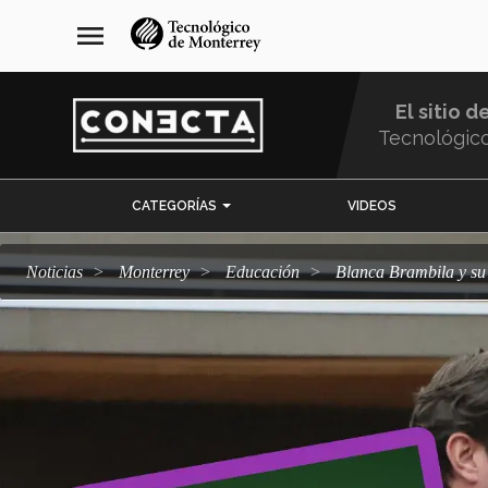
Pasar
navegación
menu
al
principal
contenido
principal
El sitio d
Tecnológic
Menu
CATEGORÍAS
VIDEOS
Comunidad
Noticias
Monterrey
Educación
Blanca Brambila y s