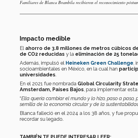
Familiares de Blanca Brambila recibieron el reconocimiento póstu
Impacto medible
El
ahorro de 3.8 millones de metros cúbicos d
de CO2 reducidas
y la
eliminación de 25 tonela
Además, impulsó el
Heineken Green Challenge
, 
socioambientales en México, en la cual han
partici
universidades
.
En el 2021 fue nombrada
Global Circularity Stra
Amsterdam, Países Bajos
, para implementar esta
“
Ella quería cambiar el mundo y lo hizo, paso a paso,
semilla de la economía circular y de la sustentabilid
Blanca falleció en el 2024 a los 38 años, y fue prop
recordar su legado.
TAMBIÉN TE PUEDE INTERESAR LEER: