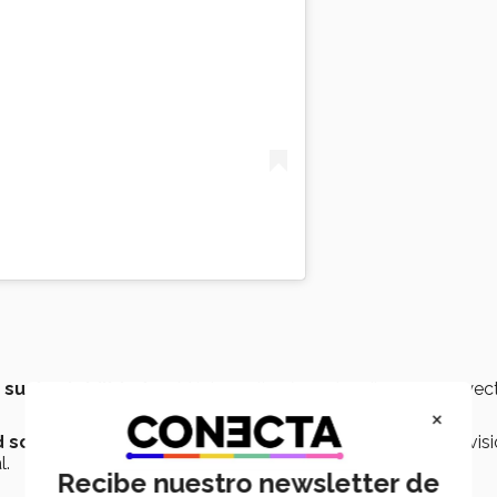
 sustentabilidad
en México, y llevó a cabo diversos proyec
×
 social
de
Heineken México
, buscó implementar dicha visió
l.
Recibe nuestro newsletter de