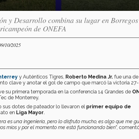
ión y Desarrollo combina su lugar en Borrego
el tricampeón de ONEFA
09/10/2025
nterrey
y Auténticos Tigres,
Roberto Medina Jr.
fue una de
ento clave y anotar el gol de campo que marcó la victoria 27-
ve su primera temporada en la conferencia 14 Grandes de
ON
Tec de Monterrey.
 sus dotes de pateador lo llevaron el
primer equipo de
nato en
Liga Mayor
.
rera es una ingeniería, pero lo disfruto mucho, es algo que me gu
s míos y por el momento me está funcionando bien
”, comentó