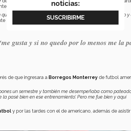
y
de soccer que los coaches de futbol americano César Martí
noticias:
interesaría ser pateador para el equipo de
Liga Mayor
.
n quería patear voluntariamente. Pateamos varios del equipo y
ante de
Ingeniería en Innovación y Desarrollo
.
‘me gusta y si no quedo por lo menos me la p
rés de que ingresara a
Borregos Monterrey
de futbol amer
ispones un semestre y también me desempeñaba como pateado
e la pasé bien en ese entrenamiento’. Pero me fue bien y aquí
utbol
y por las tardes con el de americano, además de asistir