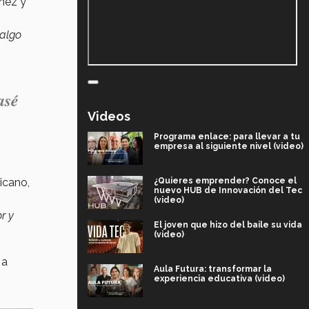
nez y
 algo
asé
Videos
Programa enlace: para llevar a tu
empresa al siguiente nivel (video)
¿Quieres emprender? Conoce el
icano,
nuevo HUB de Innovación del Tec
(video)
r y
El joven que hizo del baile su vida
(video)
 a
Aula Futura: transformar la
experiencia educativa (video)