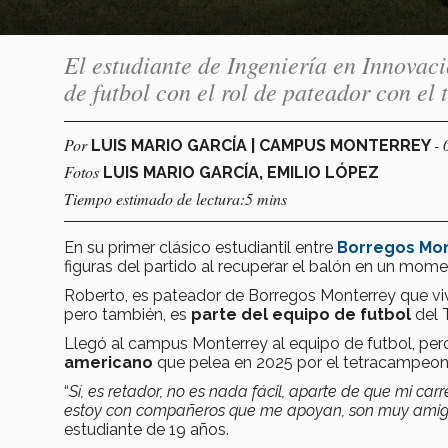
El estudiante de Ingeniería en Innovac
de futbol con el rol de pateador con 
Por
- 
LUIS MARIO GARCÍA | CAMPUS MONTERREY
Fotos
LUIS MARIO GARCÍA, EMILIO LÓPEZ
Tiempo estimado de lectura:5 mins
En su primer clásico estudiantil entre
Borregos Mo
figuras del partido al recuperar el balón en un mom
Roberto, es pateador de Borregos Monterrey que vi
pero también, es
parte del equipo de futbol
del 
Llegó al campus Monterrey al equipo de futbol, pero
americano
que pelea en 2025 por el tetracampeo
“
Sí, es retador, no es nada fácil, aparte de que mi car
estoy con compañeros que me apoyan, son muy amigo
estudiante de 19 años.