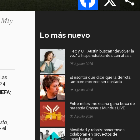
s Mty
Lo más nuevo
Tec y UT Austin buscan "devolver la
voz" a hispanohablantes con afasia
05 Agosto 2026
 las
El escritor que dice que la derrota
también merece ser contada
24.
05 Agosto 2026
EFA
;
Entre miles: mexicana gana beca de
maestría Erasmus Mundus LIVE
05 Agosto 2026
sta,
 el
Movilidad y robots: sonorenses
colaboran en proyectos de
investigación