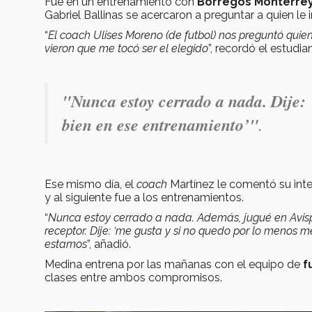
Fue en un entrenamiento con
Borregos Monterre
Gabriel Ballinas se acercaron a preguntar a quien le 
“
El coach Ulises Moreno (de futbol) nos preguntó quie
vieron que me tocó ser el elegido
”, recordó el estudi
"
Nunca estoy cerrado a nada. Dije: 
bien en ese entrenamiento’"
.
Ese mismo día, el
coach
Martínez le comentó su inte
y al siguiente fue a los entrenamientos.
“
Nunca estoy cerrado a nada. Además, jugué en Av
receptor. Dije: ‘me gusta y si no quedo por lo menos m
estamos
”, añadió.
Medina entrena por las mañanas con el equipo de
f
clases entre ambos compromisos.