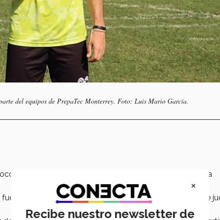
parte del equipos de PrepaTec Monterrey. Foto: Luis Mario García.
soccer en
PrepaTec
, con el que ganó 3 campeonatos de la
×
 fue invitado a ser
parte del equipo de futbol,
en el que j
Recibe nuestro newsletter de