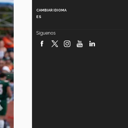
Más que un festival cultural: así es
la magia de VIBRART 2026 (video)
CAMBIAR IDIOMA
ES
Javier Guzmán: investigación con
impacto social (video)
Síguenos
¡México, en el top del mundial de
robótica FIRST 2026! (video)
Vida Tec: Pasión, disciplina y
básquetbol, con Gael Adame
(video)
¿Cómo es el Modelo Educativo
Tec? (video)
Vida Tec: Feminismo e Inteligencia
Artificial, Paola Ricaurte (video)