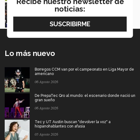
Recibe nuestro newsletter de
¡Tricampeones! Borregos de PrepaTec Mty se
noticias:
corona en la ONEFA Juvenil
Luis Mario García
Lo más nuevo
Borregos CCM van por el campeonato en Liga Mayor de
americano
06 Agosto 2026
De PrepaTec Qro al mundo: el escenario donde nació un
gran sueño
06 Agosto 2026
Tec y UT Austin buscan "devolver la voz" a
hispanohablantes con afasia
05 Agosto 2026