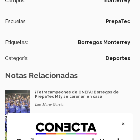
Campus:
Monterrey
Escuelas:
PrepaTec
Etiquetas:
Borregos Monterrey
Categoría:
Deportes
Notas Relacionadas
¡Tetracampeones de ONEFA! Borregos de
PrepaTec Mty se coronan en casa
Luis Mario García
¡Triunfo internacional! Vence Borregos de
×
PrepaTec Mty a IMG Academy
Luis Mario García