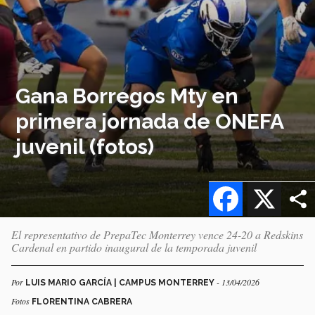
Gana Borregos Mty en
primera jornada de ONEFA
juvenil (fotos)
Facebook
X
El representativo de PrepaTec Monterrey vence 24-20 a Redskins
Cardenal en partido inaugural de la temporada juvenil
Por
- 13/04/2026
LUIS MARIO GARCÍA | CAMPUS MONTERREY
Fotos
FLORENTINA CABRERA