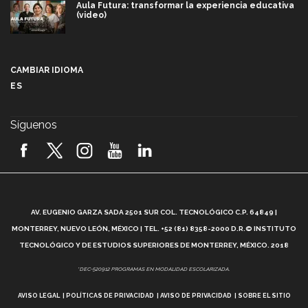
Aula Futura: transformar la experiencia educativa
(video)
Más que un festival cultural: así es la magia de
VIBRART 2026 (video)
CAMBIAR IDIOMA
ES
Javier Guzmán: investigación con impacto social
(video)
Síguenos
¡México, en el top del mundial de robótica FIRST
2026! (video)
Vida Tec: Pasión, disciplina y básquetbol, con Gael
Adame (video)
A
AV. EUGENIO GARZA SADA 2501 SUR COL. TECNOLÓGICO C.P. 64849 |
L
¿Cómo es el Modelo Educativo Tec? (video)
MONTERREY, NUEVO LEÓN, MÉXICO | TEL. +52 (81) 8358-2000 D.R.© INSTITUTO
TECNOLÓGICO Y DE ESTUDIOS SUPERIORES DE MONTERREY, MÉXICO. 2018
Vida Tec: Feminismo e Inteligencia Artificial, Paola
*DEC-520912 PROGRAMAS EN MODALIDAD ESCOLARIZADA.
Ricaurte (video)
AVISO LEGAL
POLÍTICAS DE PRIVACIDAD
AVISO DE PRIVACIDAD
SOBRE EL SITIO