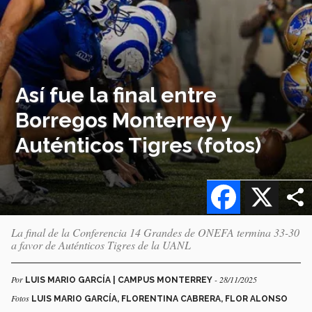
Así fue la final entre
Borregos Monterrey y
Auténticos Tigres (fotos)
Facebook
X
La final de la Conferencia 14 Grandes de ONEFA termina 33-30
a favor de Auténticos Tigres de la UANL
Por
- 28/11/2025
LUIS MARIO GARCÍA | CAMPUS MONTERREY
Fotos
LUIS MARIO GARCÍA, FLORENTINA CABRERA, FLOR ALONSO