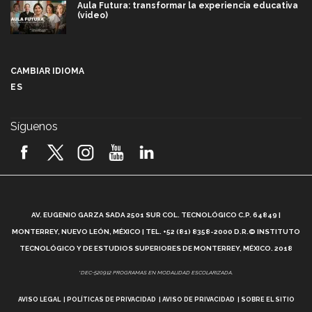
Aula Futura: transformar la experiencia educativa
(video)
Más que un festival cultural: así es la magia de
VIBRART 2026 (video)
CAMBIAR IDIOMA
ES
Javier Guzmán: investigación con impacto social
(video)
Síguenos
¡México, en el top del mundial de robótica FIRST
2026! (video)
Vida Tec: Pasión, disciplina y básquetbol, con Gael
Adame (video)
A
AV. EUGENIO GARZA SADA 2501 SUR COL. TECNOLÓGICO C.P. 64849 |
L
¿Cómo es el Modelo Educativo Tec? (video)
MONTERREY, NUEVO LEÓN, MÉXICO | TEL. +52 (81) 8358-2000 D.R.© INSTITUTO
TECNOLÓGICO Y DE ESTUDIOS SUPERIORES DE MONTERREY, MÉXICO. 2018
Vida Tec: Feminismo e Inteligencia Artificial, Paola
*DEC-520912 PROGRAMAS EN MODALIDAD ESCOLARIZADA.
Ricaurte (video)
AVISO LEGAL
POLÍTICAS DE PRIVACIDAD
AVISO DE PRIVACIDAD
SOBRE EL SITIO