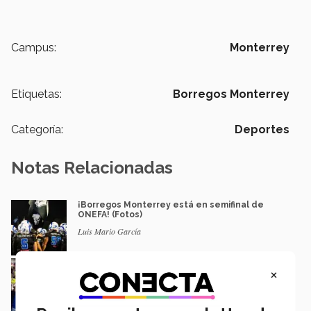
Campus:
Monterrey
Etiquetas:
Borregos Monterrey
Categoría:
Deportes
Notas Relacionadas
¡Borregos Monterrey está en semifinal de
ONEFA! (Fotos)
Luis Mario García
Deporte con causa: comunidad Tec dona
×
peluches a niños en hospitales
Luis Mario García