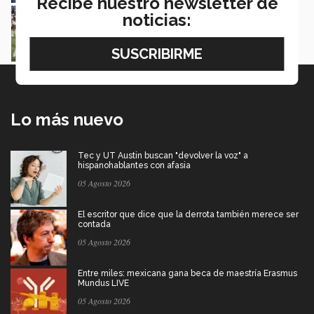
Recibe nuestro newsletter de
¡Imbatibles! Borregos Mty domina en casa y
noticias:
mantiene liderato en ONEFA
Luis Mario García
Lo más nuevo
Tec y UT Austin buscan "devolver la voz" a
hispanohablantes con afasia
05 Agosto 2026
El escritor que dice que la derrota también merece ser
contada
05 Agosto 2026
Entre miles: mexicana gana beca de maestría Erasmus
Mundus LIVE
05 Agosto 2026