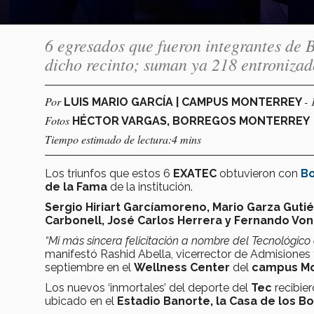
6 egresados que fueron integrantes de 
dicho recinto; suman ya 218 entronizad
Por
- 
LUIS MARIO GARCÍA | CAMPUS MONTERREY
Fotos
HÉCTOR VARGAS, BORREGOS MONTERREY
Tiempo estimado de lectura:4 mins
Los triunfos que estos 6
EXATEC
obtuvieron con
Bo
de la Fama
de la institución.
Sergio Hiriart Garcíamoreno, Mario Garza Guti
Carbonell, José Carlos Herrera y Fernando Vo
“Mi más sincera felicitación a nombre del Tecnológico
manifestó Rashid Abella, vicerrector de Admisiones y
septiembre en el
Wellness Center
del
campus Mo
Los nuevos ‘inmortales’ del deporte del
Tec
recibier
ubicado en el
Estadio Banorte, la Casa de los B