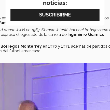
noticias:
o
en México, y ser narrador de
Borregos
en la década de los 
 Fama
del Tec.
dad donde inició en 1963. Siempre intenté hacer el trabajo como
”, expresó el egresado de la carrera de
Ingeniero Químico
o
Borregos Monterrey
en 1970 y 1971, además de partidos d
 del futbol americano.