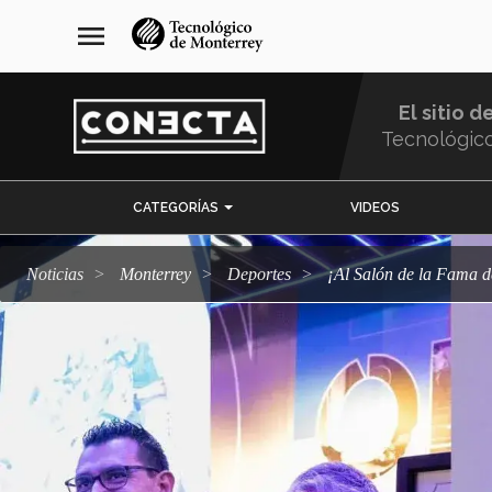
Pasar
navegación
menu
al
principal
contenido
principal
El sitio d
Tecnológic
Menu
CATEGORÍAS
VIDEOS
Comunidad
Noticias
Monterrey
deportes
¡Al Salón de la Fama 