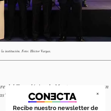
la institución. Foto: Héctor Vargas.
re del Tecnológico de Monterrey, es un gran
×
as".- Rashid Abella.
Recibe nuestro newsletter de