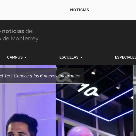
NOTICIAS
e noticias
del
o de Monterrey
CAMPUS
ESCUELAS
ESPECIALE
del Tec! Conoce a los 6 nuevos integrantes