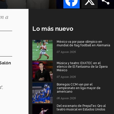
an a
Lo más nuevo
México va por pase olímpico en
mundial de flag football en Alemania
07 Agosto 2026
Salón
Música y teatro: EXATEC en el
elenco de El Fantasma de la Ópera
México
07 Agosto 2026
Borregos CCM van por el
s
”,
campeonato en liga mayor de
americano
06 Agosto 2026
Del escenario de PrepaTec Qro al
teatro musical en Estados Unidos