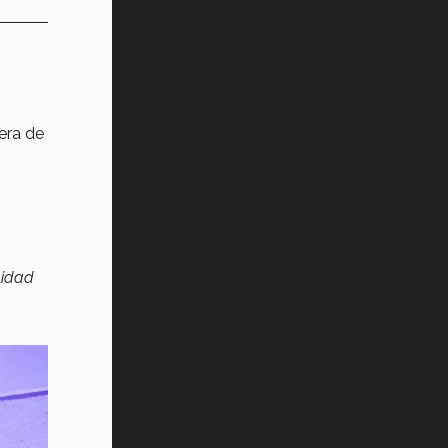
era de
nidad