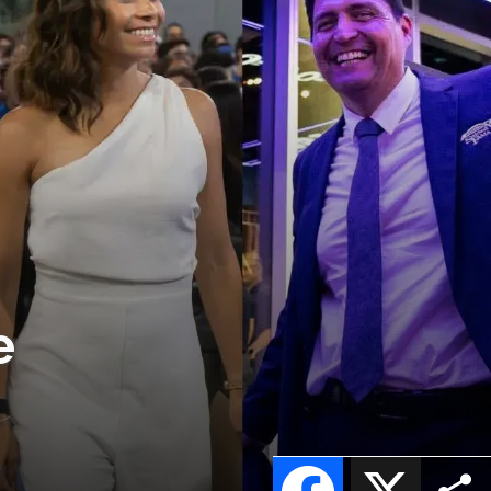
e
Facebook
X