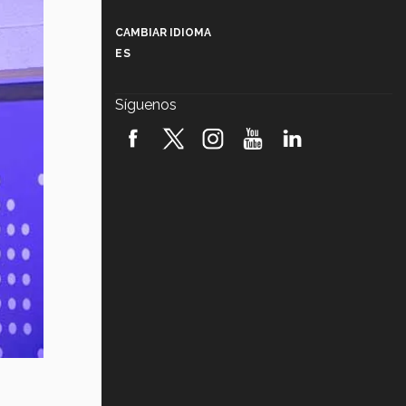
Más que un festival cultural: así es
la magia de VIBRART 2026 (video)
CAMBIAR IDIOMA
ES
Javier Guzmán: investigación con
impacto social (video)
Síguenos
¡México, en el top del mundial de
robótica FIRST 2026! (video)
Vida Tec: Pasión, disciplina y
básquetbol, con Gael Adame
(video)
¿Cómo es el Modelo Educativo
Tec? (video)
Vida Tec: Feminismo e Inteligencia
Artificial, Paola Ricaurte (video)