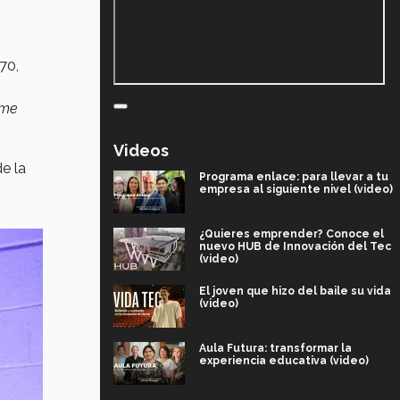
70,
 me
Videos
e la
Programa enlace: para llevar a tu
empresa al siguiente nivel (video)
¿Quieres emprender? Conoce el
nuevo HUB de Innovación del Tec
(video)
El joven que hizo del baile su vida
(video)
Aula Futura: transformar la
experiencia educativa (video)