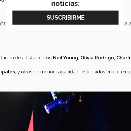
o de preparar el espectáculo fue sencillo”
, detalló.
noticias:
xico en un festival de este nivel es algo que
ntación de artistas como
Neil Young, Olivia Rodrigo, Charli
cipales
, y otros de menor capacidad, distribuidos en un terre