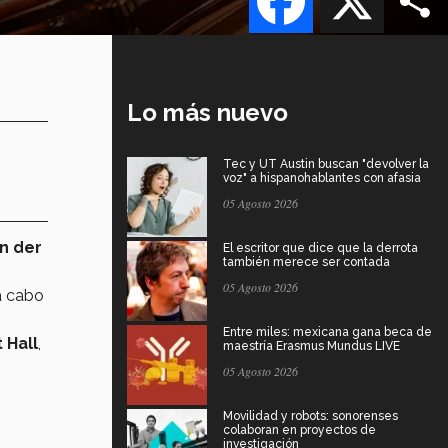
Lo más nuevo
Tec y UT Austin buscan "devolver la
voz" a hispanohablantes con afasia
05 Agosto 2026
an der
El escritor que dice que la derrota
también merece ser contada
05 Agosto 2026
a cabo
Entre miles: mexicana gana beca de
 Hall
,
maestría Erasmus Mundus LIVE
05 Agosto 2026
Movilidad y robots: sonorenses
colaboran en proyectos de
investigación