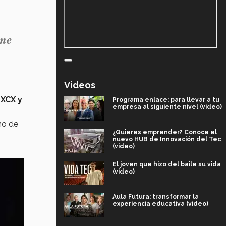
 me
Videos
 XCX y
Programa enlace: para llevar a tu
empresa al siguiente nivel (video)
no de
¿Quieres emprender? Conoce el
nuevo HUB de Innovación del Tec
(video)
El joven que hizo del baile su vida
(video)
Aula Futura: transformar la
experiencia educativa (video)