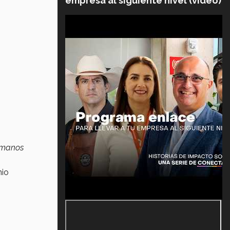
empresa al siguiente nivel (video)
s manos
nio