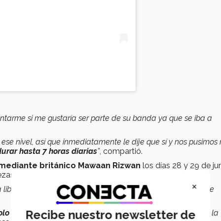
tarme si me gustaría ser parte de su banda ya que se iba a
de ese nivel, así que inmediatamente le dije que sí y nos pusimo
durar hasta 7 horas diarias
”
, compartió.
mediante británico Mawaan Rizwan
los días 28 y 29 de ju
iezas de
rock, pop y electrónica
.
×
libertad de poder aportar mis propias ideas y, sobre todo, de
Recibe nuestro newsletter de
olo de batería
, fue impactante y muy enérgico, había tenido la