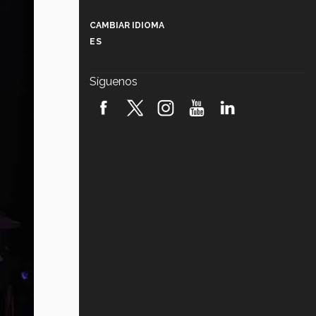
Más que un festival cultural: así es
la magia de VIBRART 2026 (video)
CAMBIAR IDIOMA
ES
Javier Guzmán: investigación con
impacto social (video)
Síguenos
¡México, en el top del mundial de
robótica FIRST 2026! (video)
Vida Tec: Pasión, disciplina y
básquetbol, con Gael Adame
(video)
¿Cómo es el Modelo Educativo
Tec? (video)
Vida Tec: Feminismo e Inteligencia
Artificial, Paola Ricaurte (video)