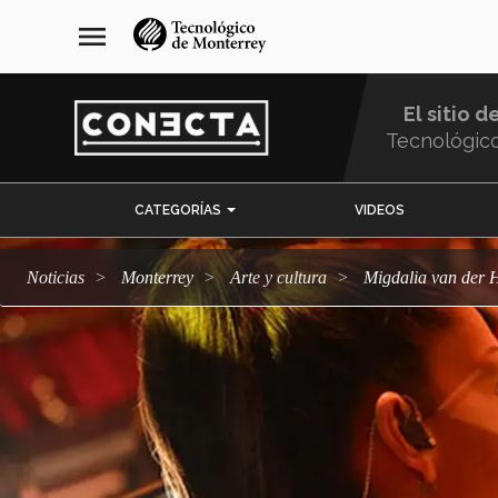
Pasar
navegación
menu
al
principal
contenido
principal
El sitio d
Tecnológic
Menu
CATEGORÍAS
VIDEOS
Comunidad
Noticias
Monterrey
arte y cultura
Migdalia van der