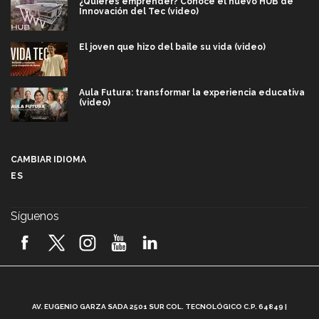
¿Quieres emprender? Conoce el nuevo HUB de
Innovación del Tec (video)
El joven que hizo del baile su vida (video)
Aula Futura: transformar la experiencia educativa
(video)
Más que un festival cultural: así es la magia de
VIBRART 2026 (video)
CAMBIAR IDIOMA
ES
Javier Guzmán: investigación con impacto social
(video)
Síguenos
¡México, en el top del mundial de robótica FIRST
2026! (video)
Vida Tec: Pasión, disciplina y básquetbol, con Gael
Adame (video)
A
AV. EUGENIO GARZA SADA 2501 SUR COL. TECNOLÓGICO C.P. 64849 |
L