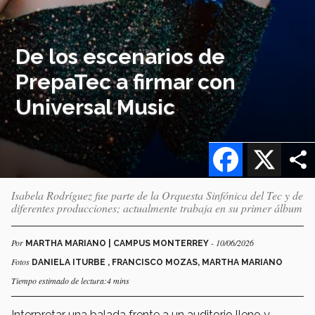
De los escenarios de
PrepaTec a firmar con
Universal Music
Facebook
X
Isabela Rodríguez fue parte de la Orquesta Sinfónica del Tec y de
diferentes producciones; actualmente trabaja en su primer álbum
Por
- 10/06/2026
MARTHA MARIANO | CAMPUS MONTERREY
Fotos
DANIELA ITURBE , FRANCISCO MOZAS, MARTHA MARIANO
Tiempo estimado de lectura:4 mins
Interpretar una balada frente a un auditorio lleno y