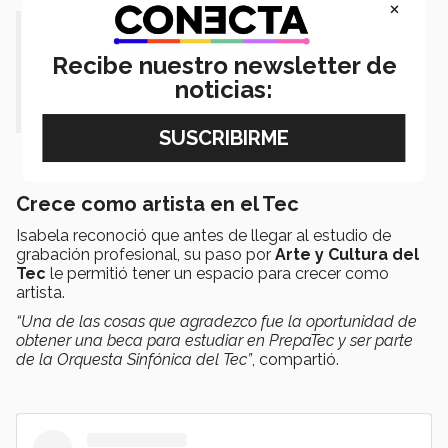
×
“La música siempre ha formado
Recibe nuestro newsletter de
parte de mi vida, todo lo que no
noticias:
hablo, lo canto”.
Crece como artista en el Tec
Isabela reconoció que antes de llegar al estudio de
grabación profesional, su paso por
Arte y Cultura del
Tec
le permitió tener un espacio para crecer como
artista.
“Una de las cosas que agradezco fue la oportunidad de
obtener una beca para estudiar en PrepaTec y ser parte
de la Orquesta Sinfónica del Tec”
, compartió.