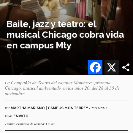
Baile, jazz y teatro: el
musical Chicago cobra vida
en campus Mty
Facebook
X
La Compañía de Teatro del campus Monterrey presenta
Chicago, musical ambientado en los años 20, del 28 al 30 de
noviembre
Por
- 25/11/2025
MARTHA MARIANO | CAMPUS MONTERREY
Fotos
ENVATO
Tiempo estimado de lectura:3 mins