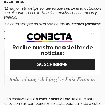
escenario
.
“El mayor reto del personaje es que
combina
la actuación
con el canto y el baile. Requiere mucha concentración y
energía.
“Chicago siempre ha sido uno de mis
musicales favoritos
,
así que cuando se abrió la oportunidad de audicionar no
×
la quise dejar pasar; poder interpretar a una de las
protagonistas es algo que agradezco”
, afirmó.
Recibe nuestro newsletter de
noticias:
“Esta historia nos sirve para conocer
con más detalle la era de la
depresión en Estados Unidos y, sobre
todo, el auge del jazz”.- Luis Franco.
Con ensayos de
2 o más horas al día
, la estudiante
junto con sus compañeros se alista para dar vida a este