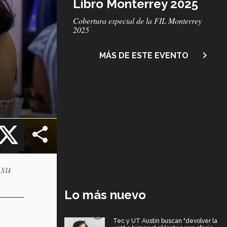
Libro Monterrey 2025
Subtítulo
Cobertura especial de la FIL Monterrey
2025
navigate_next
MÁS DE ESTE EVENTO
cebook
X
 su
Lo más nuevo
Tec y UT Austin buscan "devolver la