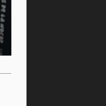
Vida Tec: Pasión, disciplina y
básquetbol, con Gael Adame
(video)
¿Cómo es el Modelo Educativo
Tec? (video)
Vida Tec: Feminismo e Inteligencia
Artificial, Paola Ricaurte (video)