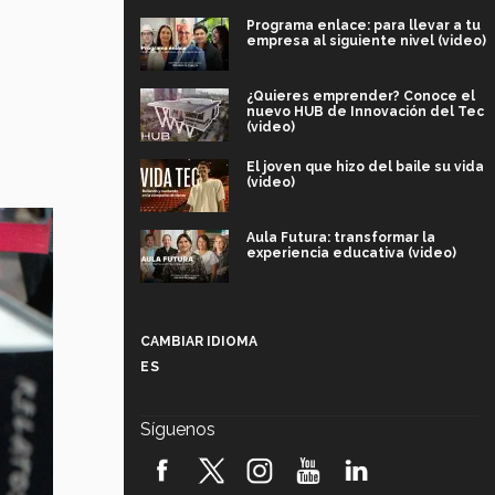
Programa enlace: para llevar a tu
empresa al siguiente nivel (video)
¿Quieres emprender? Conoce el
nuevo HUB de Innovación del Tec
(video)
El joven que hizo del baile su vida
(video)
Aula Futura: transformar la
experiencia educativa (video)
Más que un festival cultural: así es
la magia de VIBRART 2026 (video)
CAMBIAR IDIOMA
ES
Javier Guzmán: investigación con
impacto social (video)
Síguenos
¡México, en el top del mundial de
robótica FIRST 2026! (video)