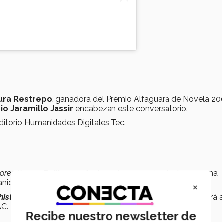
ura Restrepo
, ganadora del Premio Alfaguara de Novela 20
io Jaramillo Jassir
encabezan este conversatorio.
uditorio Humanidades Digitales Tec.
res Perros
,
Guillermo Arriaga
, inaugurará este foro en una
manidades y Educación, Samuel Cepeda.
×
istorias entre el libro y el guion cinematográfico
se llevará
AC.
Recibe nuestro newsletter de