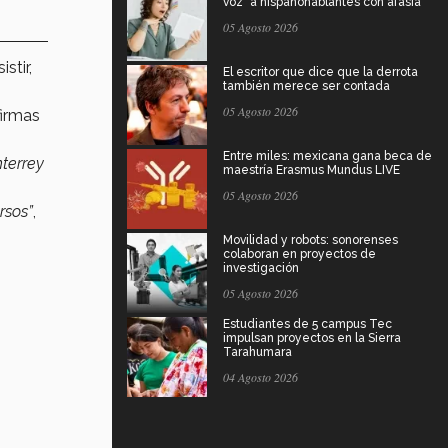
voz" a hispanohablantes con afasia
05 Agosto 2026
stir,
El escritor que dice que la derrota
también merece ser contada
05 Agosto 2026
 firmas
Entre miles: mexicana gana beca de
nterrey
maestría Erasmus Mundus LIVE
05 Agosto 2026
rsos”
,
Movilidad y robots: sonorenses
colaboran en proyectos de
investigación
05 Agosto 2026
Estudiantes de 5 campus Tec
impulsan proyectos en la Sierra
Tarahumara
04 Agosto 2026