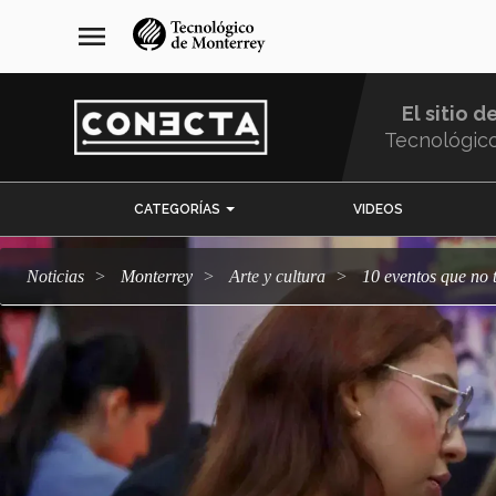
Pasar
navegación
menu
al
principal
contenido
principal
El sitio d
Tecnológic
Menu
CATEGORÍAS
VIDEOS
Comunidad
Noticias
Monterrey
arte y cultura
10 eventos que no