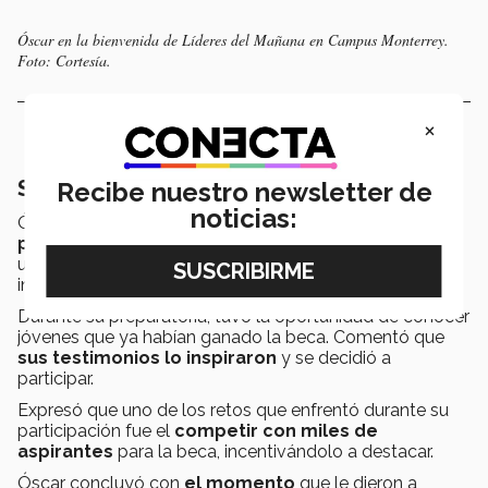
Óscar en la bienvenida de Líderes del Mañana en Campus Monterrey.
Foto: Cortesía.
×
Ser un Líder del Mañana
Recibe nuestro newsletter de
noticias:
Óscar
se enteró de la beca
Líderes del Mañana
a
principios de preparatoria
, cuando investigando
universidades encontró información de la beca en
internet.
Durante su preparatoria, tuvo la oportunidad de conocer
jóvenes que ya habían ganado la beca. Comentó que
sus testimonios lo inspiraron
y se decidió a
participar.
Expresó que uno de los retos que enfrentó durante su
participación fue el
competir con miles de
aspirantes
para la beca, incentivándolo a destacar.
Óscar concluyó con
el momento
que le dieron a