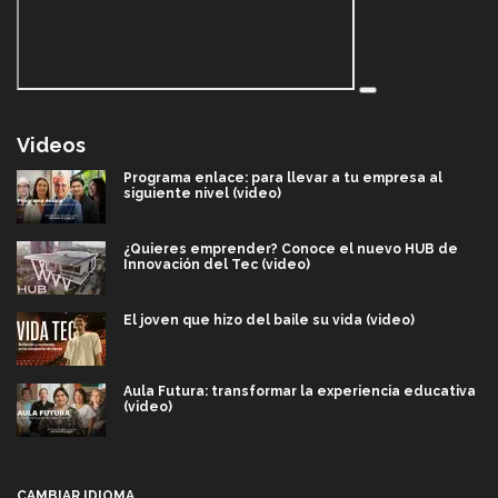
Videos
Programa enlace: para llevar a tu empresa al
siguiente nivel (video)
¿Quieres emprender? Conoce el nuevo HUB de
Innovación del Tec (video)
El joven que hizo del baile su vida (video)
Aula Futura: transformar la experiencia educativa
(video)
Más que un festival cultural: así es la magia de
VIBRART 2026 (video)
CAMBIAR IDIOMA