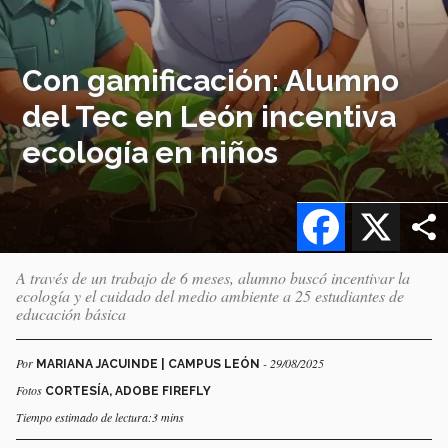
Con gamificación: Alumno
del Tec en León incentiva
ecología en niños
Facebook
X
A través de un trabajo de 6 meses, alumno buscó incentivar la
ecología y el cuidado del medio ambiente a 25 estudiantes de
educación básica
Por
- 29/08/2025
MARIANA JACUINDE | CAMPUS LEÓN
Fotos
CORTESÍA, ADOBE FIREFLY
Tiempo estimado de lectura:3 mins