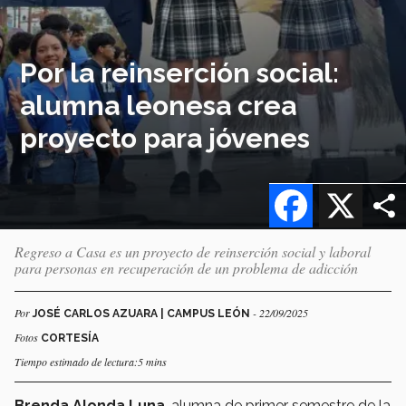
Por la reinserción social:
alumna leonesa crea
proyecto para jóvenes
Facebook
X
Regreso a Casa es un proyecto de reinserción social y laboral
para personas en recuperación de un problema de adicción
Por
- 22/09/2025
JOSÉ CARLOS AZUARA | CAMPUS LEÓN
Fotos
CORTESÍA
Tiempo estimado de lectura:5 mins
Brenda Alonda Luna
, alumna de primer semestre de la