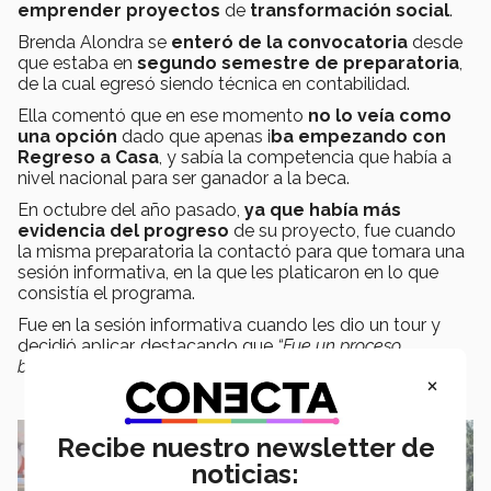
emprender
proyectos
de
transformación social
.
Brenda Alondra se
enteró de la convocatoria
desde
que estaba en
segundo semestre de preparatoria
,
de la cual egresó siendo técnica en contabilidad.
Ella comentó que en ese momento
no lo veía como
una opción
dado que apenas i
ba empezando con
Regreso a Casa
, y sabía la competencia que había a
nivel nacional para ser ganador a la beca.
En octubre del año pasado,
ya que había más
evidencia del progreso
de su proyecto, fue cuando
la misma preparatoria la contactó para que tomara una
sesión informativa, en la que les platicaron en lo que
consistía el programa.
Fue en la sesión informativa cuando les dio un tour y
decidió aplicar, destacando que
“Fue un proceso
bastante largo pero vale completamente la pena”
.
×
Recibe nuestro newsletter de
noticias: