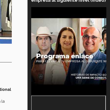
empresa al siguiente nivel (video)
tional
 la