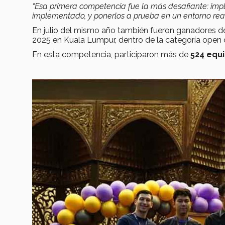
“Esa primera competencia fue la más desafiante: imp
implementado, y ponerlos a prueba en un entorno rea
En julio del mismo año también fueron ganadores de
2025 en Kuala Lumpur, dentro de la categoría ope
En esta competencia, participaron más de
524 equ