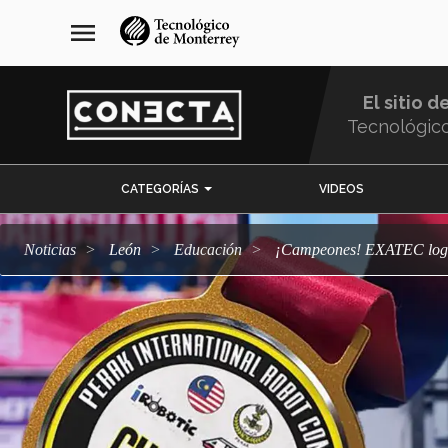
Pasar
navegación
menu
al
principal
contenido
principal
El sitio d
Tecnológic
Menu
CATEGORÍAS
VIDEOS
Comunidad
Noticias
León
Educación
¡Campeones! EXATEC logr