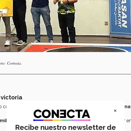
to: Cortesía.
 victoria
po conformado por los EXATEC participó en la
Perak Interna
×
mil equipos
, ellos fueron los
ganadores
del primer lugar en
Recibe nuestro newsletter de