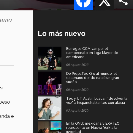
sumo
Lo más nuevo
Borregos CCM van por el
campeonato en Liga Mayor de
americano
06 Agosto 2026
De PrepaTec Qro al mundo: el
escenario donde nació un gran
sueño
sí
06 Agosto 2026
Tec y UT Austin buscan "devolver la
 peso
voz" a hispanohablantes con afasia
05 Agosto 2026
randa e
En la ONU: mexicana y EXATEC
representó en Nueva York a la
juventud