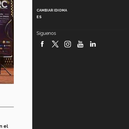
Más que un festival cultural: así es
la magia de VIBRART 2026 (video)
CAMBIAR IDIOMA
ES
Javier Guzmán: investigación con
impacto social (video)
Síguenos
¡México, en el top del mundial de
robótica FIRST 2026! (video)
Vida Tec: Pasión, disciplina y
básquetbol, con Gael Adame
(video)
¿Cómo es el Modelo Educativo
Tec? (video)
Vida Tec: Feminismo e Inteligencia
Artificial, Paola Ricaurte (video)
n el