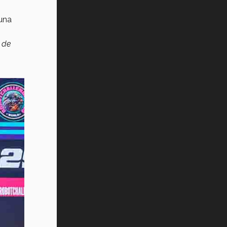
 una
 de