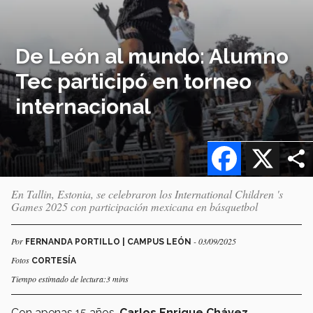
De León al mundo: Alumno
Tec participó en torneo
internacional
Facebook
X
En Tallin, Estonia, se celebraron los International Children 's
Games 2025 con participación mexicana en básquetbol
Por
- 03/09/2025
FERNANDA PORTILLO | CAMPUS LEÓN
Fotos
CORTESÍA
Tiempo estimado de lectura:3 mins
Con apenas 15 años,
Carlos Enrique Chávez
,