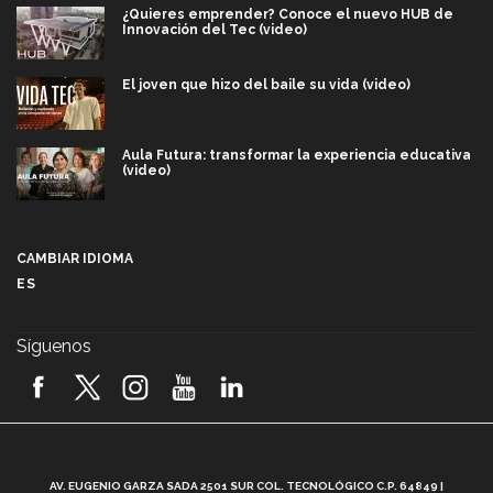
¿Quieres emprender? Conoce el nuevo HUB de
Innovación del Tec (video)
El joven que hizo del baile su vida (video)
Aula Futura: transformar la experiencia educativa
(video)
Más que un festival cultural: así es la magia de
VIBRART 2026 (video)
CAMBIAR IDIOMA
ES
Javier Guzmán: investigación con impacto social
(video)
Síguenos
¡México, en el top del mundial de robótica FIRST
2026! (video)
Vida Tec: Pasión, disciplina y básquetbol, con Gael
Adame (video)
A
AV. EUGENIO GARZA SADA 2501 SUR COL. TECNOLÓGICO C.P. 64849 |