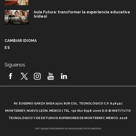
Aula Futura: transformar la experiencia educativa
(video)
Más que un festival cultural: así es la magia de
VIBRART 2026 (video)
CAMBIAR IDIOMA
ES
Javier Guzmán: investigación con impacto social
(video)
Síguenos
¡México, en el top del mundial de robótica FIRST
2026! (video)
Vida Tec: Pasión, disciplina y básquetbol, con Gael
Adame (video)
A
AV. EUGENIO GARZA SADA 2501 SUR COL. TECNOLÓGICO C.P. 64849 |
L
¿Cómo es el Modelo Educativo Tec? (video)
MONTERREY, NUEVO LEÓN, MÉXICO | TEL. +52 (81) 8358-2000 D.R.© INSTITUTO
TECNOLÓGICO Y DE ESTUDIOS SUPERIORES DE MONTERREY, MÉXICO. 2018
Vida Tec: Feminismo e Inteligencia Artificial, Paola
*DEC-520912 PROGRAMAS EN MODALIDAD ESCOLARIZADA.
Ricaurte (video)