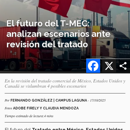
El futuro del T-MEC:
analizan escenarios ante
revisión del tratado
Facebook
X
En la revisión del tratado comercial de México, Estados Unidos y
Canadá se vislumbran 4 posibles escenarios
Por
- 17/10/2025
FERNANDO GONZÁLEZ | CAMPUS LAGUNA
Fotos
ADOBE FIRELY Y CLAUDIA MENDOZA
Tiempo estimado de lectura:4 mins
El futuro del
Tratado entre México, Estados Unidos